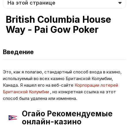
На этой странице
British Columbia House
Way - Pai Gow Poker
Введение
Это, как я полагаю, стандартный способ входа в казино,
используемый во всех казино Британской Колумбии,
Канада. Я нашел его на веб-сайте
Корпорации лотерей
Британской Колумбии
, но конкретная ссылка на этот
способ была удалена или изменена.
Огайо Рекомендуемые
онлайн-казино