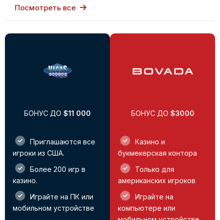
Посмотреть все
БОНУС ДО
$11 000
БОНУС ДО
$3000
Приглашаются все
Казино и
игроки из США.
букмекерская контора
Более 200 игр в
Только для
казино.
американских игроков
Играйте на ПК или
Играйте на
мобильном устройстве
компьютере или
мобильном устройстве.