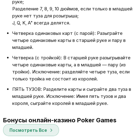
руке;
Разделение 7, 8, 9, 10 дюймов, если только в младшей
руке нет туза для розыгрыша;
J, Q, K, A" всегда делятся.
Четверка одинаковых карт (с парой): Разыграйте
четыре одинаковые карты в старшей руке и пару в
младшей.
Четверка (с тройкой): В старшей руке разыгрывайте
четыре одинаковые карты, а в младшей — пару (из
тройки). Исключение: разделяйте четыре туза, если
только тройка не состоит из королей.
ПЯТЬ ТУЗОВ: Разделите карты и сыграйте два туза в
младшей руке. Исключение: Имея пять тузов и два
короля, сыграйте королей в младшей руке.
Бонусы онлайн-казино Poker Games
Посмотреть Все