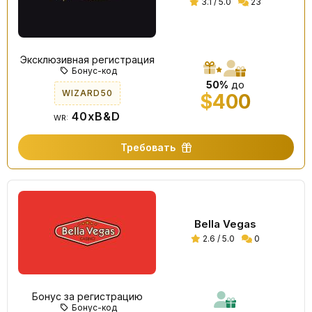
3.1 / 5.0
23
Эксклюзивная регистрация
Бонус-код
50%
до
WIZARD50
$400
40xB&D
WR:
Требовать
Bella Vegas
2.6 / 5.0
0
Бонус за регистрацию
Бонус-код