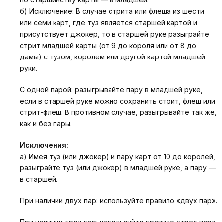
б) Исключение: В случае стрита или флеша из шести
или семи карт, где туз является старшей картой и
присутствует джокер, то в старшей руке разыграйте
стрит младшей карты (от 9 до короля или от 8 до
дамы) с тузом, королем или другой картой младшей
руки.
С одной парой: разыгрывайте пару в младшей руке,
если в старшей руке можно сохранить стрит, флеш или
стрит-флеш. В противном случае, разыгрывайте так же,
как и без пары.
Исключения:
а) Имея туз (или джокер) и пару карт от 10 до королей,
разыграйте туз (или джокер) в младшей руке, а пару —
в старшей.
При наличии двух пар: используйте правило «двух пар».
При наличии трех пар: используйте правило «трех пар».