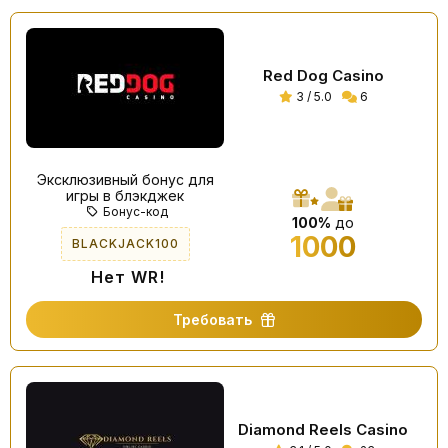
Red Dog Casino
3 / 5.0
6
Эксклюзивный бонус для
игры в блэкджек
Бонус-код
100%
до
1000
BLACKJACK100
Нет WR!
Требовать
Diamond Reels Casino