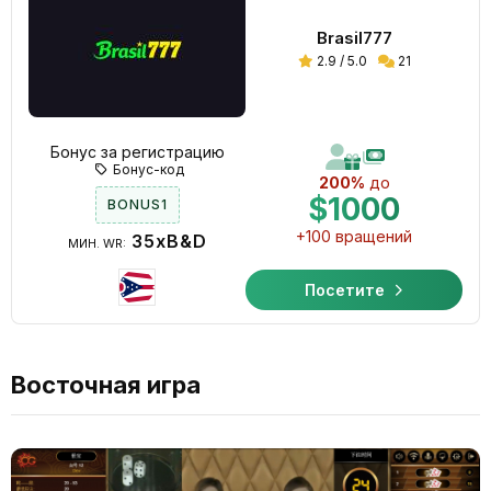
Brasil777
2.9 / 5.0
21
Бонус за регистрацию
Бонус-код
200%
до
$1000
BONUS1
+100 вращений
35xB&D
МИН. WR:
Посетите
Восточная игра