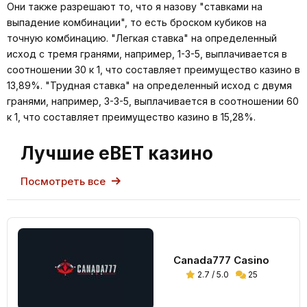
Они также разрешают то, что я назову "ставками на
выпадение комбинации", то есть броском кубиков на
точную комбинацию. "Легкая ставка" на определенный
исход с тремя гранями, например, 1-3-5, выплачивается в
соотношении 30 к 1, что составляет преимущество казино в
13,89%. "Трудная ставка" на определенный исход с двумя
гранями, например, 3-3-5, выплачивается в соотношении 60
к 1, что составляет преимущество казино в 15,28%.
Лучшие eBET казино
Посмотреть все
Canada777 Casino
2.7 / 5.0
25