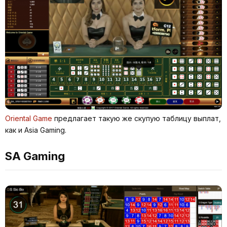
Oriental Game
предлагает такую же скупую таблицу выплат,
как и Asia Gaming.
SA Gaming