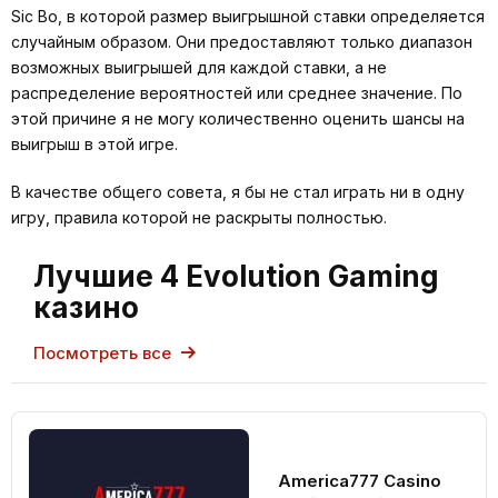
Sic Bo, в которой размер выигрышной ставки определяется
случайным образом. Они предоставляют только диапазон
возможных выигрышей для каждой ставки, а не
распределение вероятностей или среднее значение. По
этой причине я не могу количественно оценить шансы на
выигрыш в этой игре.
В качестве общего совета, я бы не стал играть ни в одну
игру, правила которой не раскрыты полностью.
Лучшие 4 Evolution Gaming
казино
Посмотреть все
America777 Casino