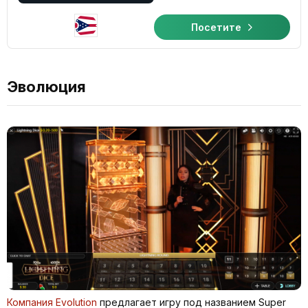
Посетите
Эволюция
Компания Evolution
предлагает игру под названием Super