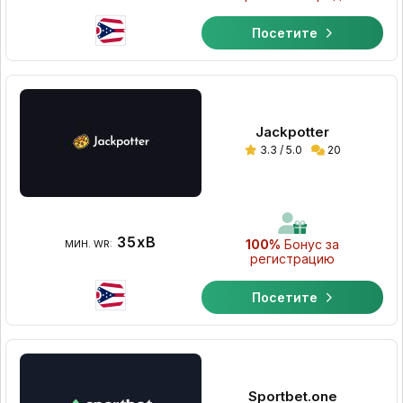
Посетите
Jackpotter
3.3 / 5.0
20
35xB
100%
Бонус за
МИН. WR:
регистрацию
Посетите
Sportbet.one