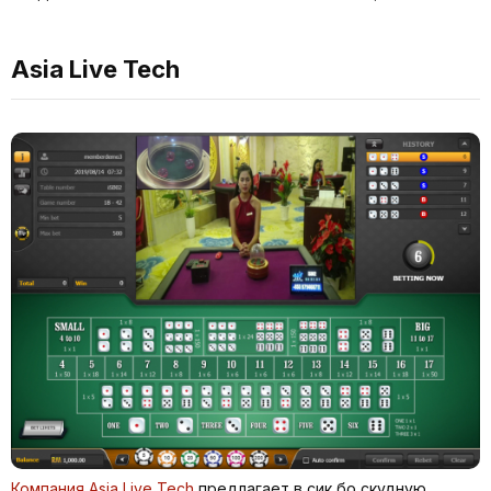
Asia Live Tech
Компания Asia Live Tech
предлагает в сик бо скудную