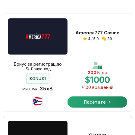
America777 Casino
4 / 5.0
39
Бонус за регистрацию
Бонус-код
200%
до
$1000
BONUS1
+100 вращений
35xB
МИН. WR:
Посетите