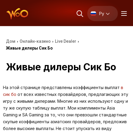
Ру
Дом
Онлайн-казино
Live Dealer
›
›
›
Живые дилеры Сик Бо
Живые дилеры Сик Бо
На этой странице представлены коэффициенты выплат
в
сик бо
от всех известных провайдеров, предлагающих эту
игру с живыми дилерами. Многие из них используют одну и
ту же скупую таблицу выплат. Мои комплименты Asia
Gaming и SA Gaming за то, что они превзошли стандартные
скупые коэффициенты азиатских провайдеров, предложив
более высокие выплаты. Не стоит упускать из виду