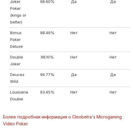
Joker
98.60%
Да
Да
Poker
(kings or
better)
Bonus
98.49%
Нет
Нет
Poker
Deluxe
Double
98.10%
Нет
Нет
Joker
Deuces
96.77%
Да
Да
Wild
Louisiana
93.45%
Нет
Нет
Double
Более подробная информация о Cleobetra's Microgaming
Video Poker