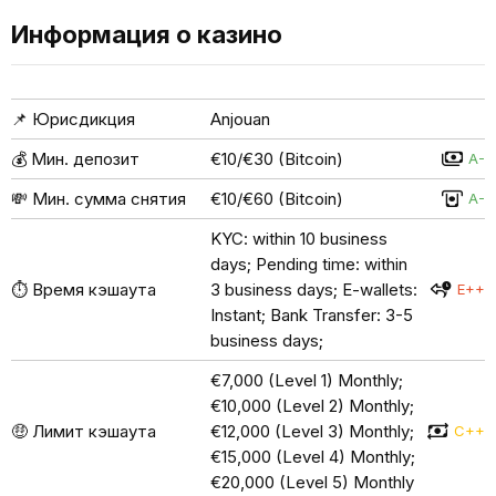
Информация о казино
📌 Юрисдикция
Anjouan
💰 Мин. депозит
€10/€30 (Bitcoin)
A-
💸 Мин. сумма снятия
€10/€60 (Bitcoin)
A-
KYC: within 10 business
days; Pending time: within
⏱️ Время кэшаута
3 business days; E-wallets:
E++
Instant; Bank Transfer: 3-5
business days;
€7,000 (Level 1) Monthly;
€10,000 (Level 2) Monthly;
🤑 Лимит кэшаута
€12,000 (Level 3) Monthly;
C++
€15,000 (Level 4) Monthly;
€20,000 (Level 5) Monthly