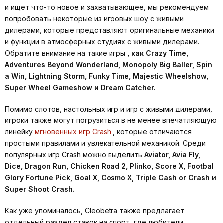
и ищет что-то новое и захватывающее, мы рекомендуем
попробовать некоторые из игровых шоу с живыми
дилерами, которые представляют оригинальные механики
и функции в атмосферных студиях с живыми дилерами.
Обратите внимание на такие игры
, как Crazy Time,
Adventures Beyond Wonderland, Monopoly Big Baller, Spin
a Win, Lightning Storm, Funky Time, Majestic Wheelshow,
Super Wheel Gameshow и Dream Catcher.
Помимо слотов, настольных игр и игр с живыми дилерами,
игроки также могут погрузиться в не менее впечатляющую
линейку
мгновенных игр Crash
, которые отличаются
простыми правилами и увлекательной механикой. Среди
популярных игр Crash можно выделить
Aviator, Avia Fly,
Dice, Dragon Run, Chicken Road 2, Plinko, Score X, Footbal
Glory Fortune Pick, Goal X, Cosmo X, Triple Cash or Crash и
Super Shoot Crash.
Как уже упоминалось, Cleobetra также предлагает
отдельный раздел ставок на спорт, где любители