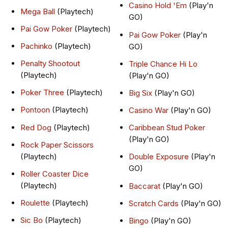
Casino Hold 'Em
(Play'n
Mega Ball
(Playtech)
GO)
Pai Gow Poker
(Playtech)
Pai Gow Poker
(Play'n
Pachinko
(Playtech)
GO)
Penalty Shootout
Triple Chance Hi Lo
(Playtech)
(Play'n GO)
Poker Three
(Playtech)
Big Six
(Play'n GO)
Pontoon
(Playtech)
Casino War
(Play'n GO)
Red Dog
(Playtech)
Caribbean Stud Poker
(Play'n GO)
Rock Paper Scissors
(Playtech)
Double Exposure
(Play'n
GO)
Roller Coaster Dice
(Playtech)
Baccarat
(Play'n GO)
Roulette
(Playtech)
Scratch Cards
(Play'n GO)
Sic Bo
(Playtech)
Bingo
(Play'n GO)