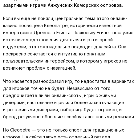
азартными играми Анжунских Коморских островов.
Если вы еще не поняли, центральная тема этого онлайн-
казино посвящена Клеопатре, исторически известной
императрице Древнего Египта. Поскольку Египет послужил
источником вдохновения для тысяч игр в игорной
индустрии, эта тема идеально подходит для сайта. Она
прекрасно сочетается с интуитивно понятным
пользовательским интерфейсом, в котором у игроков не
возникнет проблем с навигацией.
Что касается разнообразия игр, то недостатка в вариантах
для игроков точно не будет. Независимо от того,
предпочитаете ли вы онлайн-слоты, игры с живыми
дилерами, настольные игры или более захватывающие
игры с живыми дилерами, выбор игр будет огромен, и
бренд регулярно обновляет свой каталог новыми релизами.
Но Cleobetra — это не только спорт для традиционных
игроков. На сайте также есть отдельный раздел,