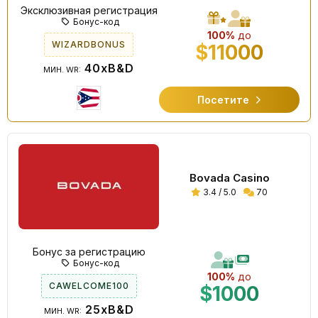
Эксклюзивная регистрация
Бонус-код
100%
до
WIZARDBONUS
$11000
40xB&D
МИН. WR:
Посетите
Bovada Casino
3.4 / 5.0
70
Бонус за регистрацию
Бонус-код
100%
до
CAWELCOME100
$1000
25xB&D
МИН. WR: