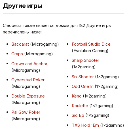
Другие игры
Cleobetra также является домом для 182 Другие игры
перечислены ниже:
Baccarat
(Microgaming)
Football Studio Dice
(Evolution Gaming)
Craps
(Microgaming)
Sharp Shooter
Crown and Anchor
(1x2gaming)
(Microgaming)
Six Shooter
(1x2gaming)
Cyberstud Poker
(Microgaming)
Odd One In
(1x2gaming)
Double Exposure
Keno
(1x2gaming)
(Microgaming)
Roulette
(1x2gaming)
Pai Gow Poker
Sic Bo
(1x2gaming)
(Microgaming)
TXS Hold 'Em
(1x2gaming)