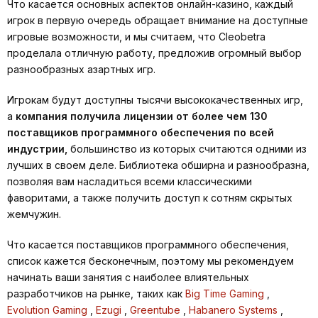
Что касается основных аспектов онлайн-казино, каждый
игрок в первую очередь обращает внимание на доступные
игровые возможности, и мы считаем, что Cleobetra
проделала отличную работу, предложив огромный выбор
разнообразных азартных игр.
Игрокам будут доступны тысячи высококачественных игр,
а
компания получила лицензии от более чем 130
поставщиков программного обеспечения по всей
индустрии,
большинство из которых считаются одними из
лучших в своем деле. Библиотека обширна и разнообразна,
позволяя вам насладиться всеми классическими
фаворитами, а также получить доступ к сотням скрытых
жемчужин.
Что касается поставщиков программного обеспечения,
список кажется бесконечным, поэтому мы рекомендуем
начинать ваши занятия с наиболее влиятельных
разработчиков на рынке, таких как
Big Time Gaming
,
Evolution Gaming
,
Ezugi
,
Greentube
,
Habanero Systems
,