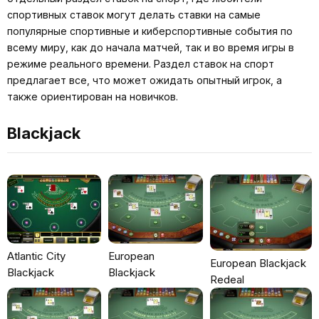
спортивных ставок могут делать ставки на самые
популярные спортивные и киберспортивные события по
всему миру, как до начала матчей, так и во время игры в
режиме реального времени. Раздел ставок на спорт
предлагает все, что может ожидать опытный игрок, а
также ориентирован на новичков.
Blackjack
Atlantic City
European
European Blackjack
Blackjack
Blackjack
Redeal