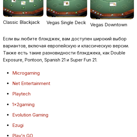
Classic Blackjack
Vegas Single Deck
Vegas Downtown
Если вы любите блэкджек, вам доступен широкий выбор
вариантов, включая европейскую и классическую версии.
Также есть такие разновидности блэкджека, как Double
Exposure, Pontoon, Spanish 21 и Super Fun 21.
Microgaming
Net Entertainment
Playtech
1x2gaming
Evolution Gaming
Ezugi
Play'n GO