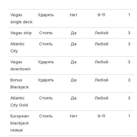
Vegas
Ударять
Нет
9–11
1
single deck
Vegas strip
Стоять
Да
Любой
3
Atlantic
Стоять
Да
Любой
3
City
Vegas
Ударять
Да
Любой
3
downtown
Bonus
Ударять
Да
Любой
3
Blackjack
Atlantic
Стоять
Да
Любой
3
City Gold
European
Стоять
Нет
9–11
1
blackjack
redeal