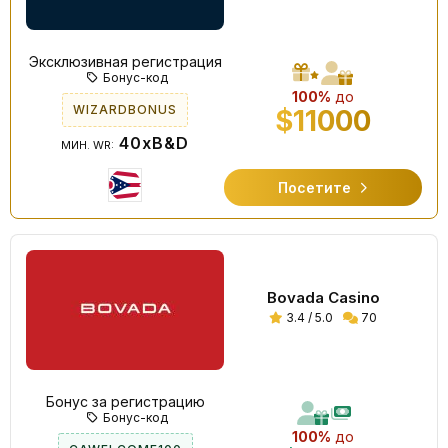
Эксклюзивная регистрация
Бонус-код
100%
до
WIZARDBONUS
$11000
40xB&D
МИН. WR:
Посетите
Bovada Casino
3.4 / 5.0
70
Бонус за регистрацию
Бонус-код
100%
до