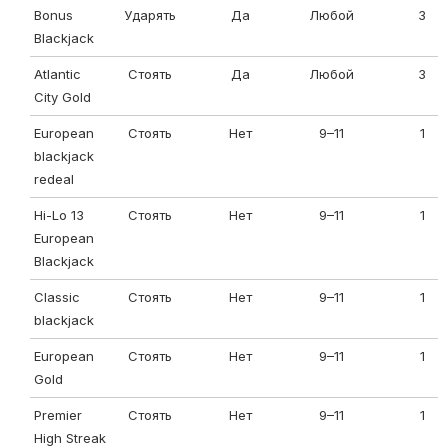
Bonus
Ударять
Да
Любой
3
Blackjack
Atlantic
Стоять
Да
Любой
3
City Gold
European
Стоять
Нет
9–11
1
blackjack
redeal
Hi-Lo 13
Стоять
Нет
9–11
1
European
Blackjack
Classic
Стоять
Нет
9–11
1
blackjack
European
Стоять
Нет
9–11
1
Gold
Premier
Стоять
Нет
9–11
1
High Streak