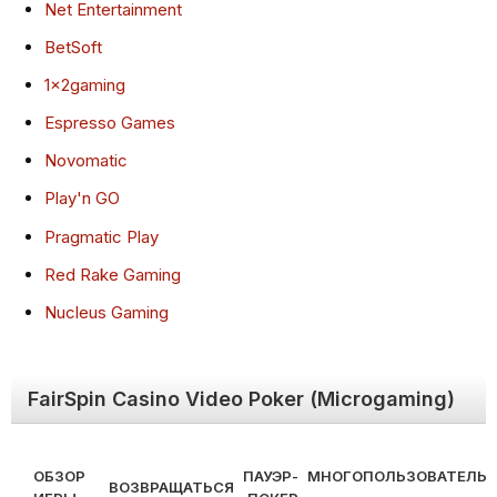
Net Entertainment
BetSoft
1x2gaming
Espresso Games
Novomatic
Play'n GO
Pragmatic Play
Red Rake Gaming
Nucleus Gaming
FairSpin Casino Video Poker (Microgaming)
ОБЗОР
ПАУЭР-
МНОГОПОЛЬЗОВАТЕЛЬС
ВОЗВРАЩАТЬСЯ