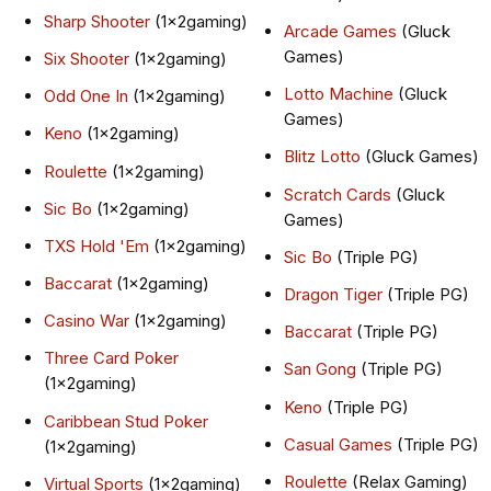
Sharp Shooter
(1x2gaming)
Arcade Games
(Gluck
Games)
Six Shooter
(1x2gaming)
Lotto Machine
(Gluck
Odd One In
(1x2gaming)
Games)
Keno
(1x2gaming)
Blitz Lotto
(Gluck Games)
Roulette
(1x2gaming)
Scratch Cards
(Gluck
Sic Bo
(1x2gaming)
Games)
TXS Hold 'Em
(1x2gaming)
Sic Bo
(Triple PG)
Baccarat
(1x2gaming)
Dragon Tiger
(Triple PG)
Casino War
(1x2gaming)
Baccarat
(Triple PG)
Three Card Poker
San Gong
(Triple PG)
(1x2gaming)
Keno
(Triple PG)
Caribbean Stud Poker
Casual Games
(Triple PG)
(1x2gaming)
Roulette
(Relax Gaming)
Virtual Sports
(1x2gaming)