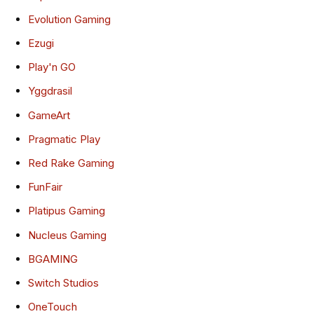
Evolution Gaming
Ezugi
Play'n GO
Yggdrasil
GameArt
Pragmatic Play
Red Rake Gaming
FunFair
Platipus Gaming
Nucleus Gaming
BGAMING
Switch Studios
OneTouch