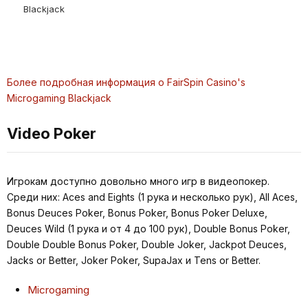
Blackjack
Более подробная информация о FairSpin Casino's
Microgaming Blackjack
Video Poker
Игрокам доступно довольно много игр в видеопокер.
Среди них: Aces and Eights (1 рука и несколько рук), All Aces,
Bonus Deuces Poker, Bonus Poker, Bonus Poker Deluxe,
Deuces Wild (1 рука и от 4 до 100 рук), Double Bonus Poker,
Double Double Bonus Poker, Double Joker, Jackpot Deuces,
Jacks or Better, Joker Poker, SupaJax и Tens or Better.
Microgaming