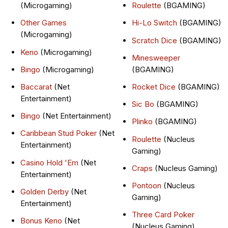
(Microgaming)
Roulette
(BGAMING)
Other Games
Hi-Lo Switch
(BGAMING)
(Microgaming)
Scratch Dice
(BGAMING)
Keno
(Microgaming)
Minesweeper
Bingo
(Microgaming)
(BGAMING)
Baccarat
(Net
Rocket Dice
(BGAMING)
Entertainment)
Sic Bo
(BGAMING)
Bingo
(Net Entertainment)
Plinko
(BGAMING)
Caribbean Stud Poker
(Net
Roulette
(Nucleus
Entertainment)
Gaming)
Casino Hold 'Em
(Net
Craps
(Nucleus Gaming)
Entertainment)
Pontoon
(Nucleus
Golden Derby
(Net
Gaming)
Entertainment)
Three Card Poker
Bonus Keno
(Net
(Nucleus Gaming)