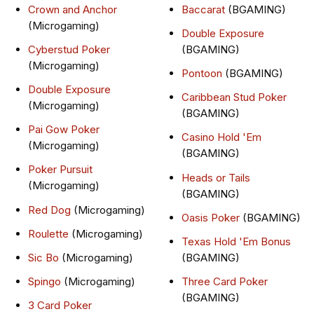
Crown and Anchor
Baccarat
(BGAMING)
(Microgaming)
Double Exposure
Cyberstud Poker
(BGAMING)
(Microgaming)
Pontoon
(BGAMING)
Double Exposure
Caribbean Stud Poker
(Microgaming)
(BGAMING)
Pai Gow Poker
Casino Hold 'Em
(Microgaming)
(BGAMING)
Poker Pursuit
Heads or Tails
(Microgaming)
(BGAMING)
Red Dog
(Microgaming)
Oasis Poker
(BGAMING)
Roulette
(Microgaming)
Texas Hold 'Em Bonus
Sic Bo
(Microgaming)
(BGAMING)
Spingo
(Microgaming)
Three Card Poker
(BGAMING)
3 Card Poker