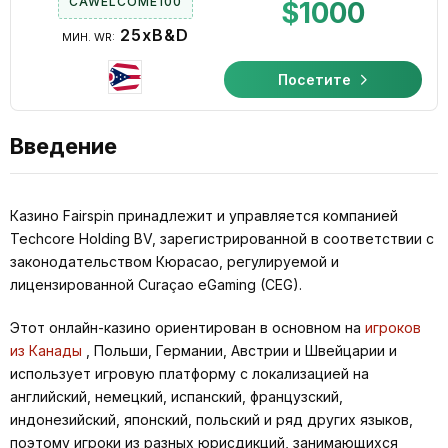
CAWELCOME100
$1000
25xB&D
МИН. WR:
Посетите
Введение
Казино Fairspin принадлежит и управляется компанией
Techcore Holding BV, зарегистрированной в соответствии с
законодательством Кюрасао, регулируемой и
лицензированной Curaçao eGaming (CEG).
Этот онлайн-казино ориентирован в основном на
игроков
из Канады
, Польши, Германии, Австрии и Швейцарии и
использует игровую платформу с локализацией на
английский, немецкий, испанский, французский,
индонезийский, японский, польский и ряд других языков,
поэтому игроки из разных юрисдикций, занимающихся