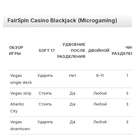
FairSpin Casino Blackjack (Microgaming)
УДВОЕНИЕ
ОБЗОР
ЧИС
SOFT 17
ПОСЛЕ
ДВОЙНОЙ
ИГРЫ
РАЗДЕЛЕН
РАЗДЕЛЕНИЯ
Vegas
Ударять
Нет
9–11
1
single deck
Vegas strip
Стоять
Да
Любой
3
Atlantic
Стоять
Да
Любой
3
City
Vegas
Ударять
Да
Любой
3
downtown