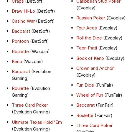
Craps
(BetSoft)
Caribbean Stud Poker
(Evoplay)
Draw Hi-Lo
(BetSoft)
Russian Poker
(Evoplay)
Casino War
(BetSoft)
Four Aces
(Evoplay)
Baccarat
(BetSoft)
Roll the Dice
(Evoplay)
Pontoon
(BetSoft)
Teen Patti
(Evoplay)
Roulette
(Wazdan)
Book of Keno
(Evoplay)
Keno
(Wazdan)
Crown and Anchor
Baccarat
(Evolution
(Evoplay)
Gaming)
Fun Dice
(FunFair)
Roulette
(Evolution
Gaming)
Wheel of Fun
(FunFair)
Three Card Poker
Baccarat
(FunFair)
(Evolution Gaming)
Roulette
(FunFair)
Ultimate Texas Hold 'Em
Three Card Poker
(Evolution Gaming)