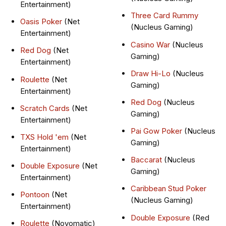
Entertainment)
Three Card Rummy
Oasis Poker
(Net
(Nucleus Gaming)
Entertainment)
Casino War
(Nucleus
Red Dog
(Net
Gaming)
Entertainment)
Draw Hi-Lo
(Nucleus
Roulette
(Net
Gaming)
Entertainment)
Red Dog
(Nucleus
Scratch Cards
(Net
Gaming)
Entertainment)
Pai Gow Poker
(Nucleus
TXS Hold 'em
(Net
Gaming)
Entertainment)
Baccarat
(Nucleus
Double Exposure
(Net
Gaming)
Entertainment)
Caribbean Stud Poker
Pontoon
(Net
(Nucleus Gaming)
Entertainment)
Double Exposure
(Red
Roulette
(Novomatic)