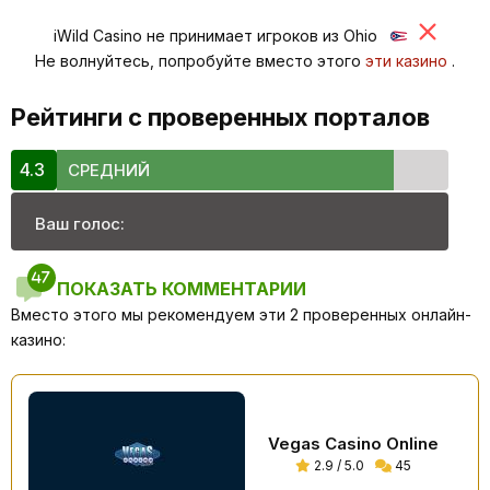
iWild Casino не принимает игроков из Ohio
Не волнуйтесь, попробуйте вместо этого
эти казино
.
Рейтинги с проверенных порталов
4.3
СРЕДНИЙ
Ваш голос:
47
ПОКАЗАТЬ КОММЕНТАРИИ
Вместо этого мы рекомендуем эти 2 проверенных онлайн-
казино:
Vegas Casino Online
2.9 / 5.0
45