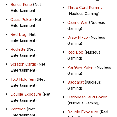
Bonus Keno
(Net
Three Card Rummy
Entertainment)
(Nucleus Gaming)
Oasis Poker
(Net
Casino War
(Nucleus
Entertainment)
Gaming)
Red Dog
(Net
Draw Hi-Lo
(Nucleus
Entertainment)
Gaming)
Roulette
(Net
Red Dog
(Nucleus
Entertainment)
Gaming)
Scratch Cards
(Net
Pai Gow Poker
(Nucleus
Entertainment)
Gaming)
TXS Hold 'em
(Net
Baccarat
(Nucleus
Entertainment)
Gaming)
Double Exposure
(Net
Caribbean Stud Poker
Entertainment)
(Nucleus Gaming)
Pontoon
(Net
Double Exposure
(Red
Entertainment)