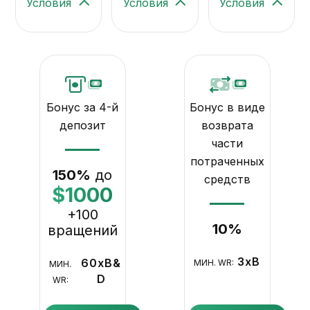
Условия
Условия
Условия
Бонус за 4-й
Бонус в виде
депозит
возврата
части
потраченных
150%
до
средств
$1000
+100
10%
вращений
3xB
60xB&
МИН. WR:
МИН.
D
WR: