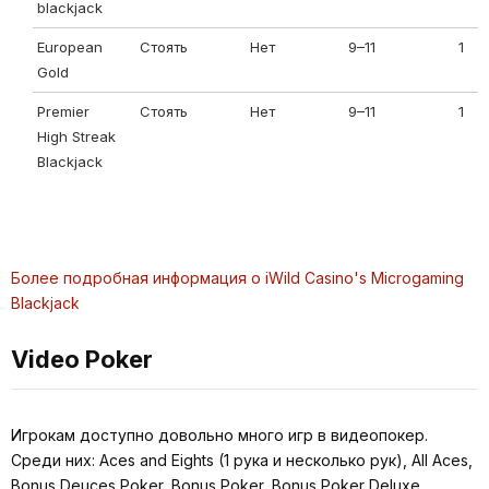
blackjack
European
Стоять
Нет
9–11
1
Gold
Premier
Стоять
Нет
9–11
1
High Streak
Blackjack
Более подробная информация о iWild Casino's Microgaming
Blackjack
Video Poker
Игрокам доступно довольно много игр в видеопокер.
Среди них: Aces and Eights (1 рука и несколько рук), All Aces,
Bonus Deuces Poker, Bonus Poker, Bonus Poker Deluxe,