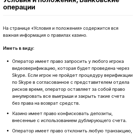
операции
На странице «Условия и положения» содержится вся
важная информация о правилах казино.
Иметь в виду:
Оператор имеет право запросить у любого игрока
видеоверификацию, которая будет проведена через
Skype. Если игрок не пройдет процедуру верификации
по Skype в согласованное с представителем отдела
рисков время, оператор оставляет за собой право
аннулировать все выигрыши и закрыть такие счета
без права на возврат средств.
Казино имеет право конфисковать депозиты,
внесенные с использованием дублирующего счета.
Оператор имеет право отклонить любую транзакцию,