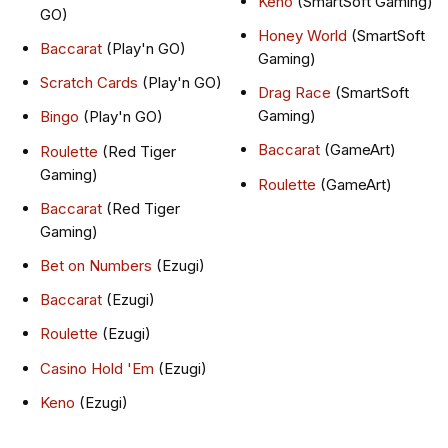
Keno
(SmartSoft Gaming)
GO)
Honey World
(SmartSoft
Baccarat
(Play'n GO)
Gaming)
Scratch Cards
(Play'n GO)
Drag Race
(SmartSoft
Gaming)
Bingo
(Play'n GO)
Baccarat
(GameArt)
Roulette
(Red Tiger
Gaming)
Roulette
(GameArt)
Baccarat
(Red Tiger
Gaming)
Bet on Numbers
(Ezugi)
Baccarat
(Ezugi)
Roulette
(Ezugi)
Casino Hold 'Em
(Ezugi)
Keno
(Ezugi)