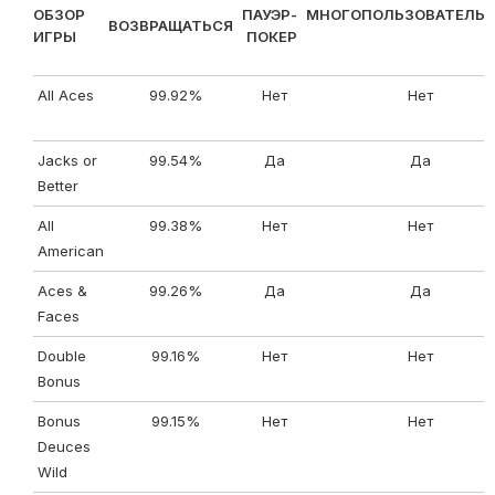
ОБЗОР
ПАУЭР-
МНОГОПОЛЬЗОВАТЕЛЬС
ВОЗВРАЩАТЬСЯ
ИГРЫ
ПОКЕР
All Aces
99.92%
Нет
Нет
Jacks or
99.54%
Да
Да
Better
All
99.38%
Нет
Нет
American
Aces &
99.26%
Да
Да
Faces
Double
99.16%
Нет
Нет
Bonus
Bonus
99.15%
Нет
Нет
Deuces
Wild