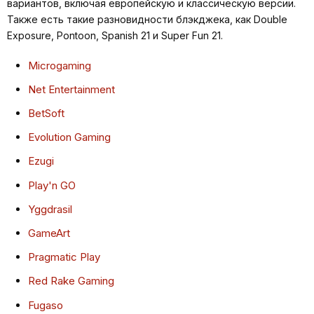
вариантов, включая европейскую и классическую версии.
Также есть такие разновидности блэкджека, как Double
Exposure, Pontoon, Spanish 21 и Super Fun 21.
Microgaming
Net Entertainment
BetSoft
Evolution Gaming
Ezugi
Play'n GO
Yggdrasil
GameArt
Pragmatic Play
Red Rake Gaming
Fugaso