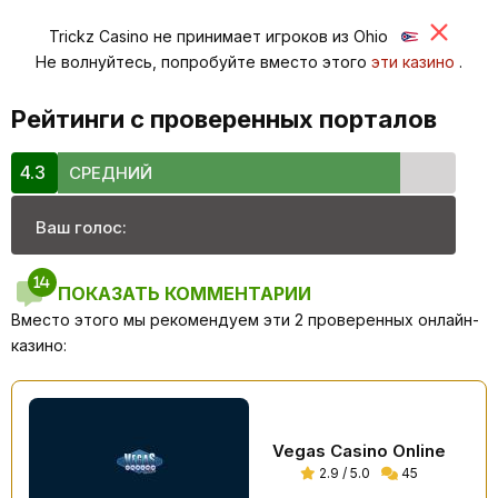
Trickz Casino не принимает игроков из Ohio
Не волнуйтесь, попробуйте вместо этого
эти казино
.
Рейтинги с проверенных порталов
4.3
СРЕДНИЙ
Ваш голос:
14
ПОКАЗАТЬ КОММЕНТАРИИ
Вместо этого мы рекомендуем эти 2 проверенных онлайн-
казино:
Vegas Casino Online
2.9 / 5.0
45