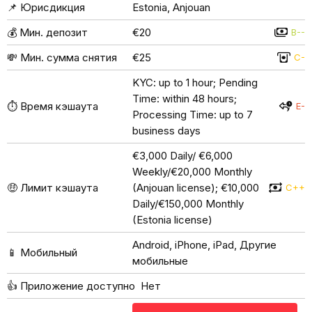
📌 Юрисдикция
Estonia, Anjouan
💰 Мин. депозит
€20
B--
💸 Мин. сумма снятия
€25
C-
KYC: up to 1 hour; Pending
Time: within 48 hours;
⏱️ Время кэшаута
E-
Processing Time: up to 7
business days
€3,000 Daily/ €6,000
Weekly/€20,000 Monthly
🤑 Лимит кэшаута
(Anjouan license); €10,000
C++
Daily/€150,000 Monthly
(Estonia license)
Android, iPhone, iPad, Другие
📱 Мобильный
мобильные
👍 Приложение доступно
Нет