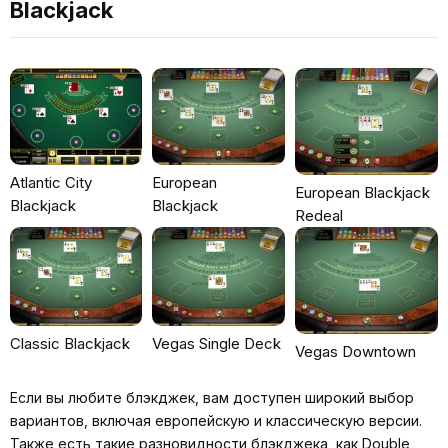
Blackjack
Atlantic City
European
European Blackjack
Blackjack
Blackjack
Redeal
Classic Blackjack
Vegas Single Deck
Vegas Downtown
Если вы любите блэкджек, вам доступен широкий выбор
вариантов, включая европейскую и классическую версии.
Также есть такие разновидности блэкджека, как Double