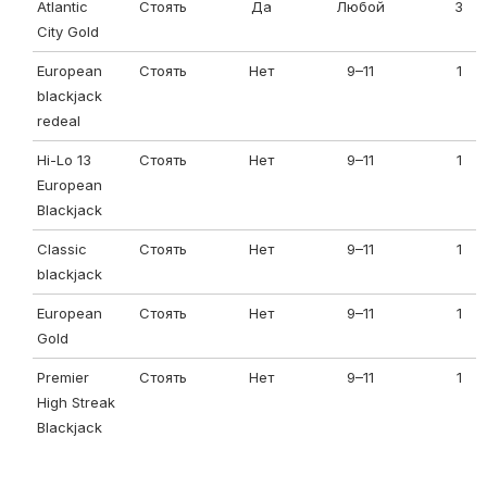
Atlantic
Стоять
Да
Любой
3
City Gold
European
Стоять
Нет
9–11
1
blackjack
redeal
Hi-Lo 13
Стоять
Нет
9–11
1
European
Blackjack
Classic
Стоять
Нет
9–11
1
blackjack
European
Стоять
Нет
9–11
1
Gold
Premier
Стоять
Нет
9–11
1
High Streak
Blackjack