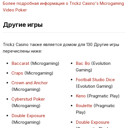
Более подробная информация о Trickz Casino's Microgaming
Video Poker
Другие игры
Trickz Casino также является домом для 130 Другие игры
перечислены ниже:
Baccarat
(Microgaming)
Bac Bo
(Evolution
Gaming)
Craps
(Microgaming)
Football Studio Dice
Crown and Anchor
(Evolution Gaming)
(Microgaming)
Keno
(Pragmatic Play)
Cyberstud Poker
(Microgaming)
Roulette
(Pragmatic
Play)
Double Exposure
(Microgaming)
Double Exposure