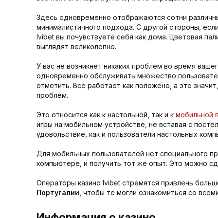
Здесь одновременно отображаются сотни различных
минималистичного подхода. С другой стороны, если
Ivibet вы почувствуете себя как дома. Цветовая па
выглядят великолепно.
У вас не возникнет никаких проблем во время вашег
одновременно обслуживать множество пользовател
отметить. Всё работает как положено, а это значи
проблем.
Это относится как к настольной, так и
к мобильной 
игры на мобильном устройстве, не вставая с постел
удовольствие, как и пользователи настольных комп
Для мобильных пользователей нет специального прил
компьютере, и получить тот же опыт. Это можно сдел
Операторы казино Ivibet стремятся привлечь больш
Португалии,
чтобы те могли ознакомиться со всеми
Информация о казино