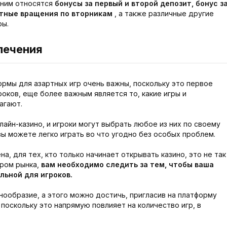
 ним относятся
бонусы за первый и второй депозит, бонус з
атные вращения по вторникам
, а также различные другие
ры.
печения
рмы для азартных игр очень важны, поскольку это первое
оков, еще более важным является то, какие игры и
агают.
айн-казино, и игроки могут выбрать любое из них по своему
 вы можете легко играть во что угодно без особых проблем.
а, для тех, кто только начинает открывать казино, это не так
ером рынка,
вам необходимо следить за тем, чтобы ваша
льной для игроков.
ообразие, а этого можно достичь, пригласив на платформу
оскольку это напрямую повлияет на количество игр, в