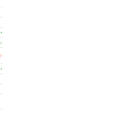
+
A-
E-
+