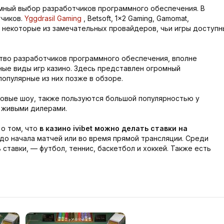
ромный выбор разработчиков программного обеспечения. В
тчиков.
Yggdrasil Gaming
, Betsoft, 1x2 Gaming, Gamomat,
шь некоторые из замечательных провайдеров, чьи игры доступн
тво разработчиков программного обеспечения, вполне
зные виды игр казино. Здесь представлен огромный
опулярные из них позже в обзоре.
ровые шоу, также пользуются большой популярностью у
 с живыми дилерами.
 о том, что
в казино ivibet можно делать ставки на
до начала матчей или во время прямой трансляции. Среди
ставки, — футбол, теннис, баскетбол и хоккей. Также есть