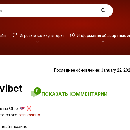
айн
Игровые калькуляторы
Информация об азартных и
Последнее обновление: January 22, 20
vibet
8
ПОКАЗАТЬ КОММЕНТАРИИ
в из Ohio
то этого
эти казино
.
нлайн-казино: