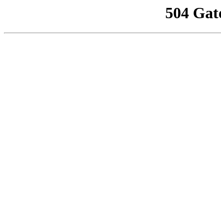
504 Gat