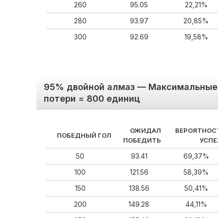
260
95.05
22,21%
280
93.97
20,85%
300
92.69
19,58%
95% двойной алмаз — Максимальные
потери = 800 единиц
ОЖИДАЛ
ВЕРОЯТНОС
ПОБЕДНЫЙ ГОЛ
ПОБЕДИТЬ
УСПЕ
50
93.41
69,37%
100
121.56
58,39%
150
138.56
50,41%
200
149.28
44,11%