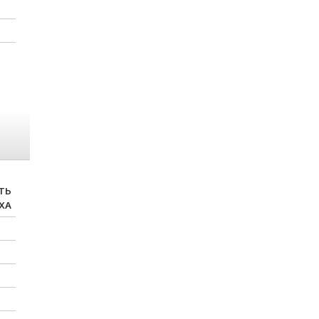
ТЬ
ХА