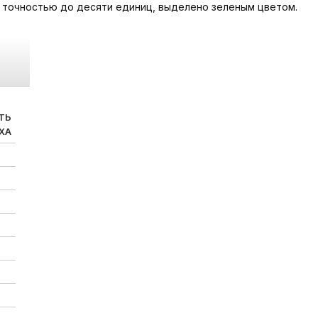
с точностью до десяти единиц, выделено зеленым цветом.
ТЬ
ХА