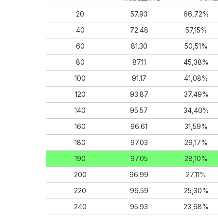
20
57.93
66,72%
40
72.48
57,15%
60
81.30
50,51%
80
87.11
45,38%
100
91.17
41,08%
120
93.87
37,49%
140
95.57
34,40%
160
96.61
31,59%
180
97.03
29,17%
190
97.05
28,10%
200
96.99
27,11%
220
96.59
25,30%
240
95.93
23,68%