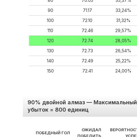
80
70.05
35,37%
90
71.17
33,24%
100
72.10
31,32%
110
72.46
29,57%
120
72.74
28,05%
130
72.73
26,54%
140
72.49
25,22%
150
72.41
24,00%
90% двойной алмаз — Максимальный
убыток = 800 единиц
ОЖИДАЛ
ВЕРОЯТНОС
ПОБЕДНЫЙ ГОЛ
ПОБЕДИТЬ
УСПЕ