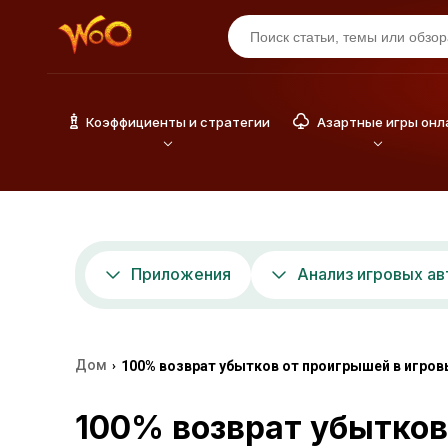
Коэффициенты и стратегии
Азартные игры онл
Приложения
Анализ игровых а
Дом
100% возврат убытков от проигрышей в игров
›
100% возврат убытков