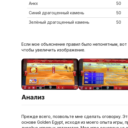
Анкх
50
Синий драгоценный камень
50
Зелёный драгоценный камень
50
Если мое объяснение правил было непонятным, вот 
чтобы увеличить изображение.
Анализ
Прежде всего, позвольте мне сделать оговорку. Эт
основе Golden Egypt, исходя из моего опыта игры,
дизайне игровых автоматов. Моя игра основана на