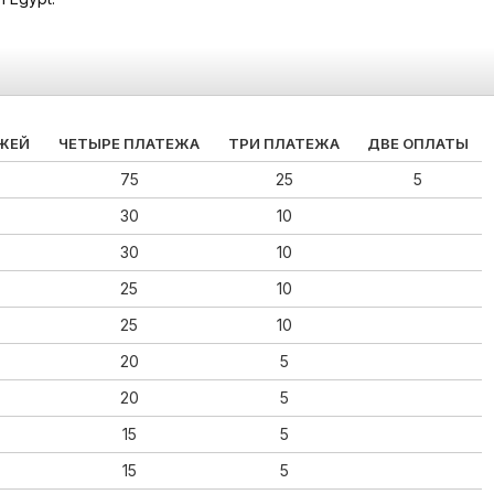
ЖЕЙ
ЧЕТЫРЕ ПЛАТЕЖА
ТРИ ПЛАТЕЖА
ДВЕ ОПЛАТЫ
75
25
5
30
10
30
10
25
10
25
10
20
5
20
5
15
5
15
5