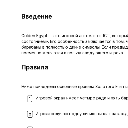
Введение
Golden Egypt — это игровой автомат от IGT, кото
состоянием». Его особенность заключается в том,
барабаны в полностью дикие символы. Если предыд
временно меняются в пользу следующего игрока.
Правила
Ниже приведены основные правила Золотого Египта
Игровой экран имеет четыре ряда и пять ба
Игроки получают одну линию выплат за кажд