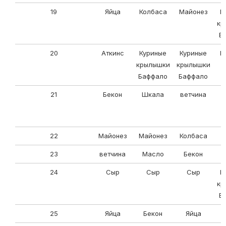
19
Яйца
Колбаса
Майонез
К
кр
Б
20
Аткинс
Куриные
Куриные
К
крылышки
крылышки
Баффало
Баффало
21
Бекон
Шкала
ветчина
22
Майонез
Майонез
Колбаса
23
ветчина
Масло
Бекон
24
Сыр
Сыр
Сыр
К
кр
Б
25
Яйца
Бекон
Яйца