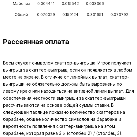
Майонез
0.004441
0.015542
0.038366
-
0
Общий
0.070029
0.159124
0.331651
0.073792
0
Рассеянная оплата
Весы служат символом скаттер-выигрыша. Игрок получает
выигрыш за скаттер-выигрыш, если он появляется в любом
месте на экране. В отличие от линейных выплат, скаттер-
выигрыши не обязательно должны быть выровнены по
левому краю или находиться на активной линии выплат. Для
обеспечения честности выигрыши за скаттер-выигрыши
рассчитываются на основе общей суммы ставки. В
следующей таблице показано количество скаттеров на
барабане, общее количество символов на барабане и
вероятность появления скаттер-выигрыша на этом
барабане, которая равна 3 × (столбец 2) / (столбец 3).