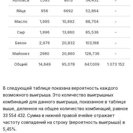
Колбаса
1,595
8613
54,432
-
Яйца
956
6692
52,864
-
Масло
1,995
10,692
88,704
-
Сыр
1,996
13,860
85,536
-
Бекон
2,976
20,832
103,168
-
Майонез
2980
20,860
128,736
-
Общий
14,649
95,078
647,009
1 073 152
1
В следующей таблице показана вероятность каждого
возможного выигрыша. Это количество выигрышных
комбинаций для данного выигрыша, показанное в таблице
выше, деленное на общее количество комбинаций, равное
33 554 432. Сумма в нижней правой ячейке отражает
частоту совпадений на строку (вероятность выигрыша) в
5,45%.