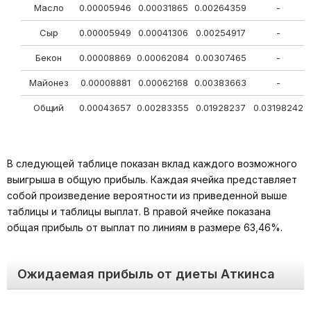
Масло
0.00005946
0.00031865
0.00264359
-
Сыр
0.00005949
0.00041306
0.00254917
-
Бекон
0.00008869
0.00062084
0.00307465
-
Майонез
0.00008881
0.00062168
0.00383663
-
Общий
0.00043657
0.00283355
0.01928237
0.03198242
В следующей таблице показан вклад каждого возможного
выигрыша в общую прибыль. Каждая ячейка представляет
собой произведение вероятности из приведенной выше
таблицы и таблицы выплат. В правой ячейке показана
общая прибыль от выплат по линиям в размере 63,46%.
Ожидаемая прибыль от диеты Аткинса