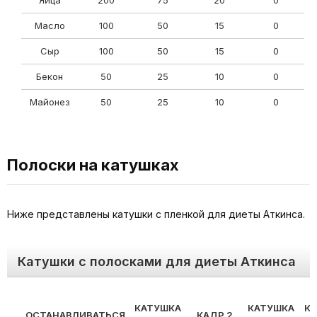
Яйца
200
75
20
0
Масло
100
50
15
0
Сыр
100
50
15
0
Бекон
50
25
10
0
Майонез
50
25
10
0
Полоски на катушках
Ниже представлены катушки с пленкой для диеты Аткинса.
Катушки с полосками для диеты Аткинса
КАТУШКА
КАТУШКА
К
ОСТАНАВЛИВАТЬСЯ
КАДР 2