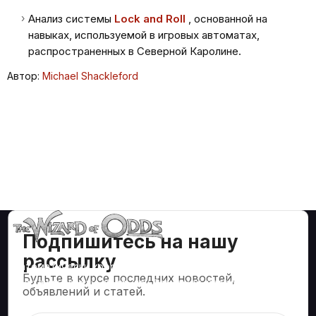
Анализ системы
Lock and Roll
, основанной на
навыках, используемой в игровых автоматах,
распространенных в Северной Каролине.
Автор:
Michael Shackleford
Подпишитесь на нашу
рассылку
Математически корректные стратегии и информация
Будьте в курсе последних новостей,
для таких азартных игр, как блэкджек, крэпс, рулетка и
объявлений и статей.
сотни других.