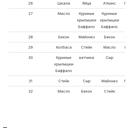
26
Шкала
Яйца
Аткинс
М
27
Масло
Куриные
Куриные
крылышки
крылышки
Баффало
Баффало
28
Бекон
Майонез
Бекон
в
29
Колбаса
Стейк
Масло
К
30
Куриные
ветчина
Сыр
крылышки
Баффало
31
Стейк
Сыр
Майонез
М
32
Масло
Бекон
Стейк