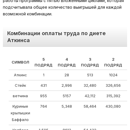
работы программы с пятью вложенными циклами, которая
подсчитывала общее количество выигрышей для каждой
возможной комбинации.
Комбинации оплаты труда по диете
Аткинса
5
4
3
2
СИМВОЛ
ПОДРЯД
ПОДРЯД
ПОДРЯД
ПОДРЯД
Аткинс
1
28
513
1024
Стейк
431
2,996
32,480
326,656
ветчина
955
5157
42,112
315,392
Куриные
764
5,348
58,464
430,080
крылышки
Баффало