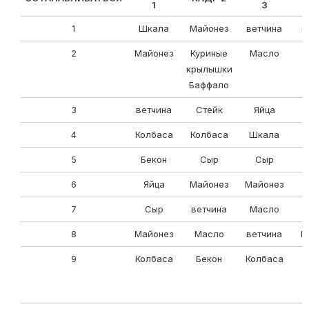
1
3
1
Шкала
Майонез
ветчина
в
2
Майонез
Куриные
Масло
крылышки
Баффало
3
ветчина
Стейк
Яйца
А
4
Колбаса
Колбаса
Шкала
5
Бекон
Сыр
Сыр
6
Яйца
Майонез
Майонез
7
Сыр
ветчина
Масло
8
Майонез
Масло
ветчина
К
9
Колбаса
Бекон
Колбаса