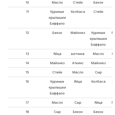
10
Масло
Стейк
Бекон
11
Куриные
Колбаса
Стейк
крылышки
Баффало
12
Бекон
Майонез
Куриные
М
крылышки
Баффало
13
Яйца
ветчина
Масло
К
14
Майонез
Аткинс
Майонез
15
Стейк
Масло
Сыр
16
Куриные
Яйца
Колбаса
в
крылышки
Баффало
17
Масло
Сыр
Яйца
М
18
Сыр
Бекон
Бекон