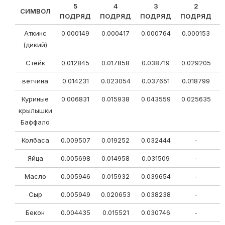
5
4
3
2
СИМВОЛ
ПОДРЯД
ПОДРЯД
ПОДРЯД
ПОДРЯД
Аткинс
0.000149
0.000417
0.000764
0.000153
(дикий)
Стейк
0.012845
0.017858
0.038719
0.029205
0
ветчина
0.014231
0.023054
0.037651
0.018799
0
Куриные
0.006831
0.015938
0.043559
0.025635
крылышки
Баффало
Колбаса
0.009507
0.019252
0.032444
-
Яйца
0.005698
0.014958
0.031509
-
Масло
0.005946
0.015932
0.039654
-
Сыр
0.005949
0.020653
0.038238
-
0
Бекон
0.004435
0.015521
0.030746
-
0