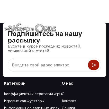
Подпишитесь на нашу
рассылку
Математически корректные стратегии и информация
Будьте в курсе последних новостей,
для таких азартных игр, как блэкджек, крэпс, рулетка и
объявлений и статей.
сотни других.
Категории
О нас
Коэффициенты и стратегии игры
О
Игровые калькуляторы
Контакт
Информация об азартных играх
Ссылки