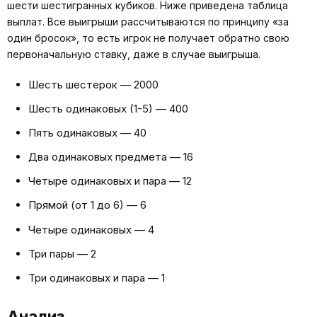
шести шестигранных кубиков. Ниже приведена таблица
выплат. Все выигрыши рассчитываются по принципу «за
один бросок», то есть игрок не получает обратно свою
первоначальную ставку, даже в случае выигрыша.
Шесть шестерок — 2000
Шесть одинаковых (1-5) — 400
Пять одинаковых — 40
Два одинаковых предмета — 16
Четыре одинаковых и пара — 12
Прямой (от 1 до 6) — 6
Четыре одинаковых — 4
Три пары — 2
Три одинаковых и пара — 1
Анализ