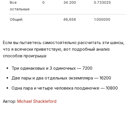
Все
0
34 200
0.733025
остальные
Общий
46,656
1.000000
Если вы пытаетесь самостоятельно рассчитать эти шансы,
что я всячески приветствую, вот подробный анализ
способов проигрыша:
Три одинаковых и 3 одиночных — 7200
Две пары и два отдельных экземпляра — 16200
Одна пара и четыре человека поодиночке — 10800
Автор:
Michael Shackleford