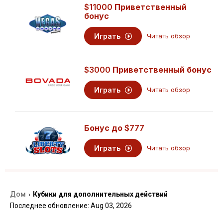
$11000
Приветственный
бонус
Играть
Читать обзор
$3000
Приветственный бонус
Играть
Читать обзор
Бонус до
$777
Играть
Читать обзор
Дом
Кубики для дополнительных действий
›
Последнее обновление: Aug 03, 2026