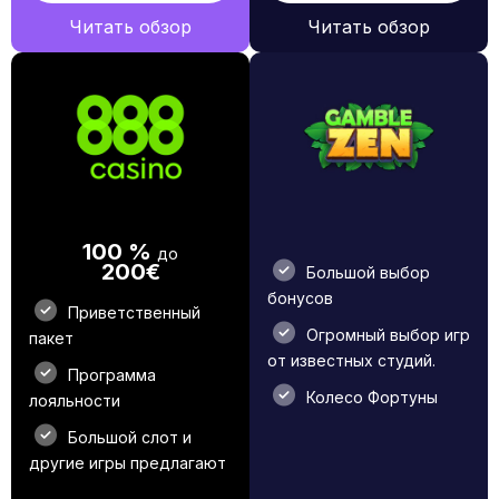
Читать обзор
Читать обзор
100 %
до
200€
Большой выбор
бонусов
Приветственный
Огромный выбор игр
пакет
от известных студий.
Программа
Колесо Фортуны
лояльности
Большой слот и
другие игры предлагают