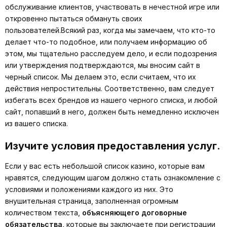
обслуживание клиентов, участвовать в нечестной игре или
откровенно пытаться обмануть своих
пользователей.Всякий раз, когда мы замечаем, что кто-то
делает что-то подобное, или получаем информацию об
этом, мы тщательно расследуем дело, и если подозрения
или утверждения подтверждаются, мы вносим сайт в
черный список. Мы делаем это, если считаем, что их
действия непростительны. Соответственно, вам следует
избегать всех брендов из нашего черного списка, и любой
сайт, попавший в него, должен быть немедленно исключен
из вашего списка.
Изучите условия предоставления услуг.
Если у вас есть небольшой список казино, которые вам
нравятся, следующим шагом должно стать ознакомление с
условиями и положениями каждого из них. Это
внушительная страница, заполненная огромным
количеством текста,
объясняющего договорные
обязательства,
которые вы заключаете при регистрации