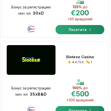
125%
до
Бонус за регистрацию
€200
30xD
МИН. WR:
+50 вращений
Посетите
Slotexo Casino
4.4 / 5.0
1
100%
до
Бонус за регистрацию
€500
35xB&D
МИН. WR:
+200 вращений
Посетите