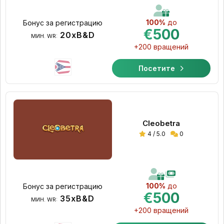
100%
до
Бонус за регистрацию
€500
20xB&D
МИН. WR:
+200 вращений
Посетите
Cleobetra
4 / 5.0
0
100%
до
Бонус за регистрацию
€500
35xB&D
МИН. WR:
+200 вращений