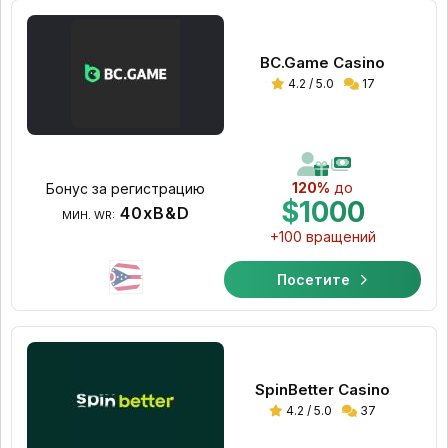
BC.Game Casino
4.2 / 5.0
17
120%
до
Бонус за регистрацию
$1000
40xB&D
МИН. WR:
+100 вращений
Посетите
SpinBetter Casino
4.2 / 5.0
37