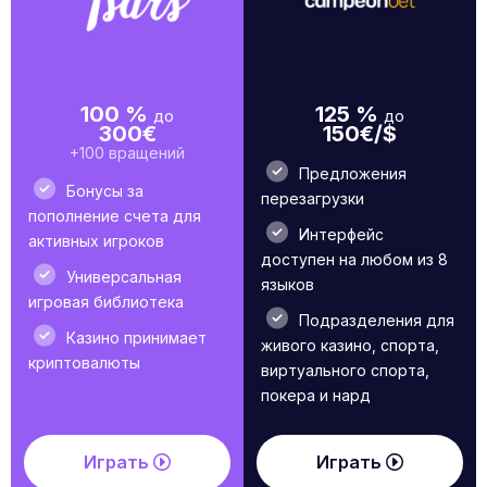
100 %
125 %
до
до
300€
150€/$
+100 вращений
Предложения
Бонусы за
перезагрузки
пополнение счета для
Интерфейс
активных игроков
доступен на любом из 8
Универсальная
языков
игровая библиотека
Подразделения для
Казино принимает
живого казино, спорта,
криптовалюты
виртуального спорта,
покера и нард
Играть
Играть