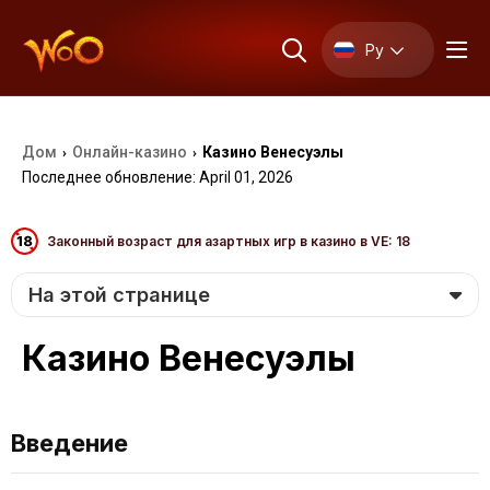
Ру
Дом
Онлайн-казино
Казино Венесуэлы
›
›
Последнее обновление: April 01, 2026
Законный возраст для азартных игр в казино в VE: 18
На этой странице
Казино Венесуэлы
Введение