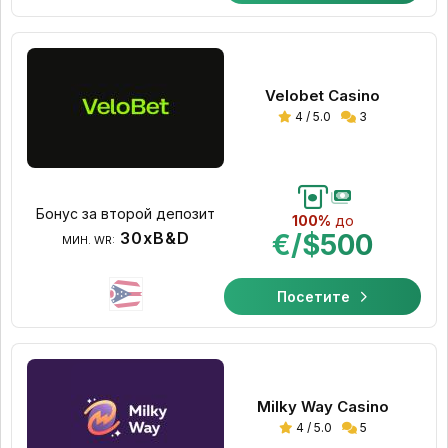
Velobet Casino
4 / 5.0
3
Бонус за второй депозит
100%
до
30xB&D
€/$500
МИН. WR:
Посетите
Milky Way Casino
4 / 5.0
5