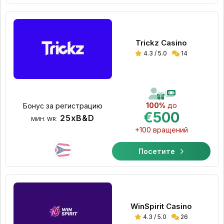
Trickz Casino
4.3 / 5.0
14
100%
до
Бонус за регистрацию
€500
25xB&D
МИН. WR:
+100 вращений
Посетите
WinSpirit Casino
4.3 / 5.0
26