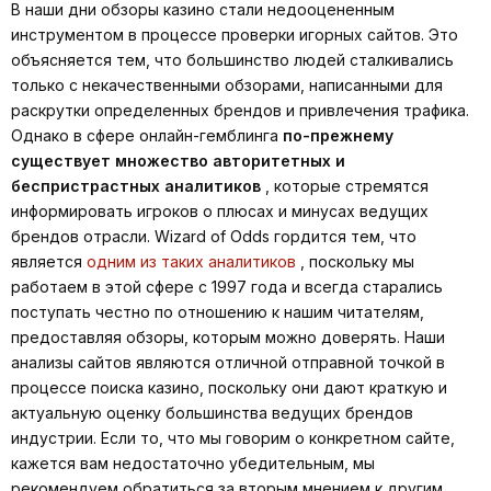
В наши дни обзоры казино стали недооцененным
инструментом в процессе проверки игорных сайтов. Это
объясняется тем, что большинство людей сталкивались
только с некачественными обзорами, написанными для
раскрутки определенных брендов и привлечения трафика.
Однако в сфере онлайн-гемблинга
по-прежнему
существует множество авторитетных и
беспристрастных аналитиков
, которые стремятся
информировать игроков о плюсах и минусах ведущих
брендов отрасли. Wizard of Odds гордится тем, что
является
одним из таких аналитиков
, поскольку мы
работаем в этой сфере с 1997 года и всегда старались
поступать честно по отношению к нашим читателям,
предоставляя обзоры, которым можно доверять. Наши
анализы сайтов являются отличной отправной точкой в
процессе поиска казино, поскольку они дают краткую и
актуальную оценку большинства ведущих брендов
индустрии. Если то, что мы говорим о конкретном сайте,
кажется вам недостаточно убедительным, мы
рекомендуем обратиться за вторым мнением к другим