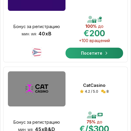
100%
до
Бонус за регистрацию
€200
40xB
МИН. WR:
+100 вращений
Посетите
CatCasino
4.2 / 5.0
8
75%
до
Бонус за регистрацию
€/$300
45xB&D
МИН. WR: