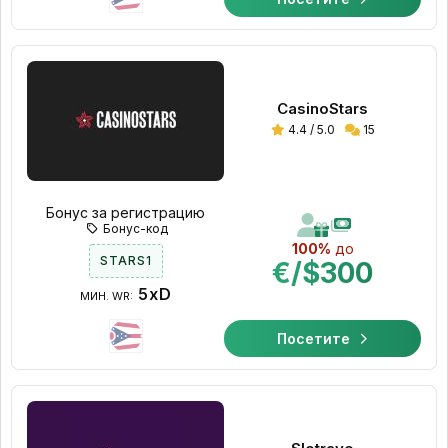
CasinoStars
4.4 / 5.0
15
Бонус за регистрацию
Бонус-код
100%
до
STARS1
€/$300
5xD
МИН. WR:
Посетите