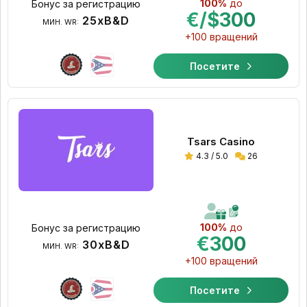
100%
до
Бонус за регистрацию
€/$300
25xB&D
МИН. WR:
+100 вращений
Посетите
Tsars Casino
4.3 / 5.0
26
100%
до
Бонус за регистрацию
€300
30xB&D
МИН. WR:
+100 вращений
Посетите