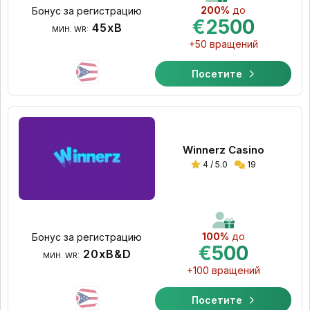
200%
до
Бонус за регистрацию
€2500
45xB
МИН. WR:
+50 вращений
Посетите
Winnerz Casino
4 / 5.0
19
100%
до
Бонус за регистрацию
€500
20xB&D
МИН. WR:
+100 вращений
Посетите