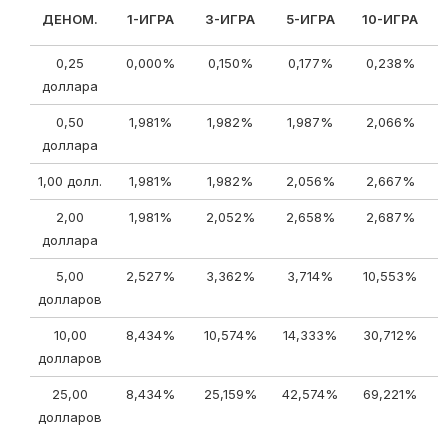
ДЕНОМ.
1-ИГРА
3-ИГРА
5-ИГРА
10-ИГРА
0,25
0,000%
0,150%
0,177%
0,238%
доллара
0,50
1,981%
1,982%
1,987%
2,066%
доллара
1,00 долл.
1,981%
1,982%
2,056%
2,667%
2,00
1,981%
2,052%
2,658%
2,687%
доллара
5,00
2,527%
3,362%
3,714%
10,553%
долларов
10,00
8,434%
10,574%
14,333%
30,712%
долларов
25,00
8,434%
25,159%
42,574%
69,221%
долларов