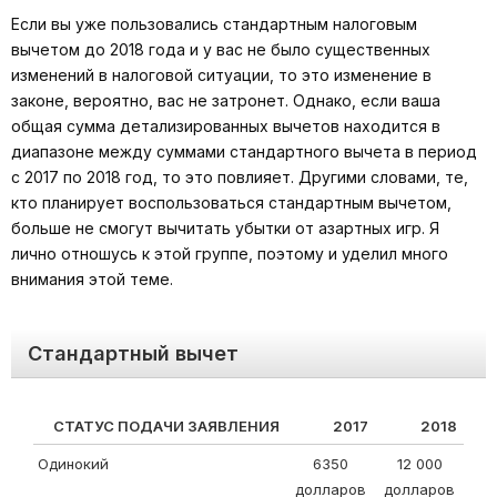
Если вы уже пользовались стандартным налоговым
вычетом до 2018 года и у вас не было существенных
изменений в налоговой ситуации, то это изменение в
законе, вероятно, вас не затронет. Однако, если ваша
общая сумма детализированных вычетов находится в
диапазоне между суммами стандартного вычета в период
с 2017 по 2018 год, то это повлияет. Другими словами, те,
кто планирует воспользоваться стандартным вычетом,
больше не смогут вычитать убытки от азартных игр. Я
лично отношусь к этой группе, поэтому и уделил много
внимания этой теме.
Стандартный вычет
СТАТУС ПОДАЧИ ЗАЯВЛЕНИЯ
2017
2018
Одинокий
6350
12 000
долларов
долларов