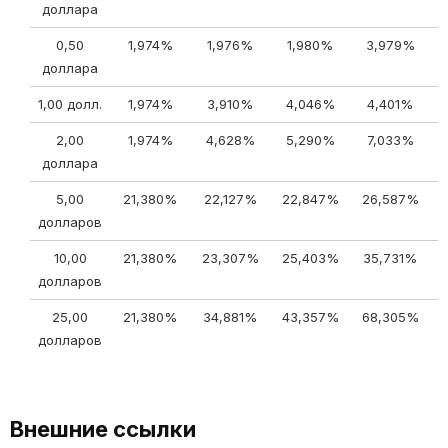
доллара
0,50
1,974%
1,976%
1,980%
3,979%
доллара
1,00 долл.
1,974%
3,910%
4,046%
4,401%
2,00
1,974%
4,628%
5,290%
7,033%
доллара
5,00
21,380%
22,127%
22,847%
26,587%
долларов
10,00
21,380%
23,307%
25,403%
35,731%
долларов
25,00
21,380%
34,881%
43,357%
68,305%
долларов
Внешние ссылки