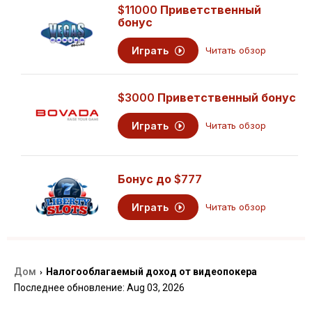
$11000
Приветственный
бонус
Играть
Читать обзор
$3000
Приветственный бонус
Играть
Читать обзор
Бонус до
$777
Играть
Читать обзор
Дом
Налогооблагаемый доход от видеопокера
›
Последнее обновление: Aug 03, 2026