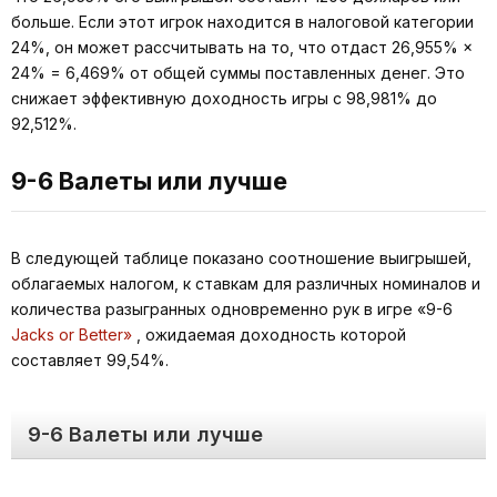
больше. Если этот игрок находится в налоговой категории
24%, он может рассчитывать на то, что отдаст 26,955% ×
24% = 6,469% от общей суммы поставленных денег. Это
снижает эффективную доходность игры с 98,981% до
92,512%.
9-6 Валеты или лучше
В следующей таблице показано соотношение выигрышей,
облагаемых налогом, к ставкам для различных номиналов и
количества разыгранных одновременно рук в игре «9-6
Jacks or Better»
, ожидаемая доходность которой
составляет 99,54%.
9-6 Валеты или лучше