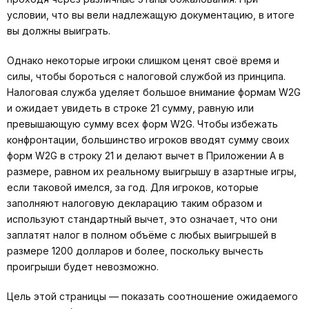
условии, что вы вели надлежащую документацию, в итоге
вы должны выиграть.
Однако некоторые игроки слишком ценят своё время и
силы, чтобы бороться с налоговой службой из принципа.
Налоговая служба уделяет большое внимание формам W2G
и ожидает увидеть в строке 21 сумму, равную или
превышающую сумму всех форм W2G. Чтобы избежать
конфронтации, большинство игроков вводят сумму своих
форм W2G в строку 21 и делают вычет в Приложении А в
размере, равном их реальному выигрышу в азартные игры,
если таковой имелся, за год. Для игроков, которые
заполняют налоговую декларацию таким образом и
используют стандартный вычет, это означает, что они
заплатят налог в полном объёме с любых выигрышей в
размере 1200 долларов и более, поскольку вычесть
проигрыши будет невозможно.
Цель этой страницы — показать соотношение ожидаемого