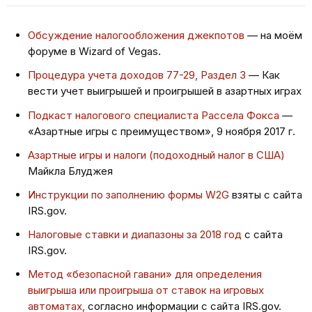
Обсуждение налогообложения джекпотов
— на моём
форуме в Wizard of Vegas.
Процедура учета доходов 77-29, Раздел 3
— Как
вести учет выигрышей и проигрышей в азартных играх
Подкаст налогового специалиста Рассела Фокса
—
«Азартные игры с преимуществом», 9 ноября 2017 г.
Азартные игры и налоги (подоходный налог в США)
Майкла Блуджея
Инструкции по заполнению формы W2G
взяты с сайта
IRS.gov.
Налоговые ставки и диапазоны за 2018 год
с сайта
IRS.gov.
Метод «безопасной гавани» для определения
выигрыша или проигрыша от ставок на игровых
автоматах,
согласно информации с сайта IRS.gov.