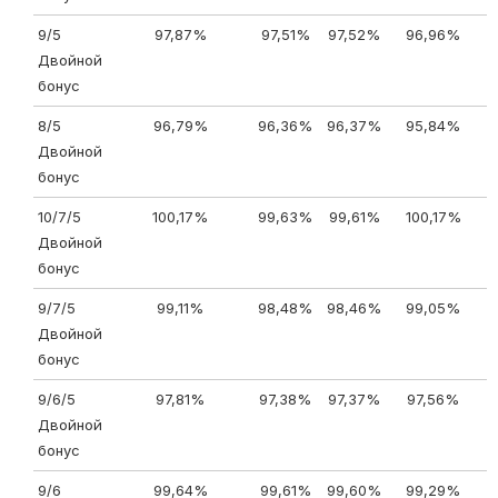
9/5
97,87%
97,51%
97,52%
96,96%
Двойной
бонус
8/5
96,79%
96,36%
96,37%
95,84%
Двойной
бонус
10/7/5
100,17%
99,63%
99,61%
100,17%
Двойной
бонус
9/7/5
99,11%
98,48%
98,46%
99,05%
Двойной
бонус
9/6/5
97,81%
97,38%
97,37%
97,56%
Двойной
бонус
9/6
99,64%
99,61%
99,60%
99,29%