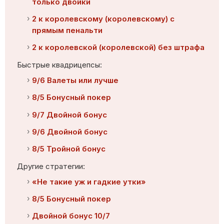
только двойки
2 к королевскому (королевскому) с
прямым пенальти
2 к королевской (королевской) без штрафа
Быстрые квадрицепсы:
9/6 Валеты или лучше
8/5 Бонусный покер
9/7 Двойной бонус
9/6 Двойной бонус
8/5 Тройной бонус
Другие стратегии:
«Не такие уж и гадкие утки»
8/5 Бонусный покер
Двойной бонус 10/7