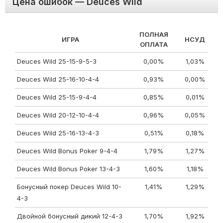
Цена ошибок — Deuces Wild
ПОЛНАЯ
ИГРА
НСУД
ОПЛАТА
Deuces Wild 25-15-9-5-3
0,00%
1,03%
Deuces Wild 25-16-10-4-4
0,93%
0,00%
Deuces Wild 25-15-9-4-4
0,85%
0,01%
Deuces Wild 20-12-10-4-4
0,96%
0,05%
Deuces Wild 25-16-13-4-3
0,51%
0,18%
Deuces Wild Bonus Poker 9-4-4
1,79%
1,27%
Deuces Wild Bonus Poker 13-4-3
1,60%
1,18%
Бонусный покер Deuces Wild 10-
1,41%
1,29%
4-3
Двойной бонусный дикий 12-4-3
1,70%
1,92%