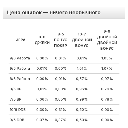
Цена ошибок — ничего необычного
9-6
8-5
10-7
9-6
ДВОЙНОЙ
ИГРА
БОНУС
ДВОЙНОЙ
ДЖЕКИ
ДВОЙНОЙ
ПОКЕР
БОНУС
БОНУС
9/6 Работа
0,00%
0,01%
0,61%
1,03%
9/5 Работа
0,01%
0,00%
1,01%
1,07%
8/6 Работа
0,00%
0,01%
0,57%
0,97%
8/5 BP
0,01%
0,00%
0,96%
0,79%
7/5 BP
0,06%
0,05%
0,99%
0,78%
10/6 DDB
0,30%
0,31%
0,50%
0,00%
9/6 DDB
0,37%
0,37%
0,53%
0,00%