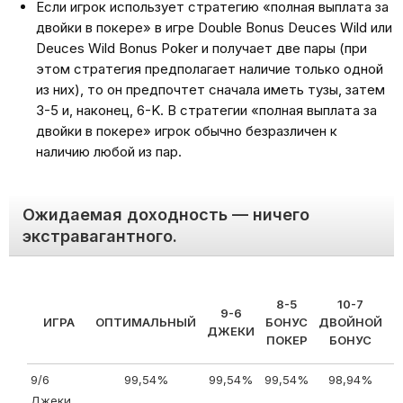
Если игрок использует стратегию «полная выплата за
двойки в покере» в игре Double Bonus Deuces Wild или
Deuces Wild Bonus Poker и получает две пары (при
этом стратегия предполагает наличие только одной
из них), то он предпочтет сначала иметь тузы, затем
3-5 и, наконец, 6-K. В стратегии «полная выплата за
двойки в покере» игрок обычно безразличен к
наличию любой из пар.
Ожидаемая доходность — ничего
экстравагантного.
8-5
10-7
9-6
Д
ИГРА
ОПТИМАЛЬНЫЙ
БОНУС
ДВОЙНОЙ
ДЖЕКИ
Д
ПОКЕР
БОНУС
9/6
99,54%
99,54%
99,54%
98,94%
Джеки