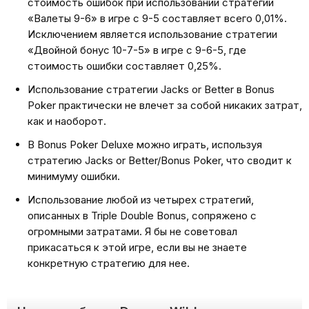
стоимость ошибок при использовании стратегии
«Валеты 9-6» в игре с 9-5 составляет всего 0,01%.
Исключением является использование стратегии
«Двойной бонус 10-7-5» в игре с 9-6-5, где
стоимость ошибки составляет 0,25%.
Использование стратегии Jacks or Better в Bonus
Poker практически не влечет за собой никаких затрат,
как и наоборот.
В Bonus Poker Deluxe можно играть, используя
стратегию Jacks or Better/Bonus Poker, что сводит к
минимуму ошибки.
Использование любой из четырех стратегий,
описанных в Triple Double Bonus, сопряжено с
огромными затратами. Я бы не советовал
прикасаться к этой игре, если вы не знаете
конкретную стратегию для нее.