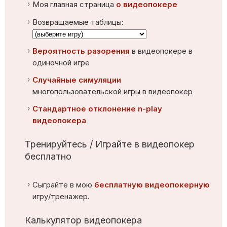
Моя главная страница
о видеопокере
Возвращаемые таблицы:
Вероятность разорения
в видеопокере в
одиночной игре
Случайные симуляции
многопользовательской игры в видеопокер
Стандартное отклонение n-play
видеопокера
Тренируйтесь / Играйте в видеопокер
бесплатно
Сыграйте в мою
бесплатную видеопокерную
игру/тренажер.
Калькулятор видеопокера