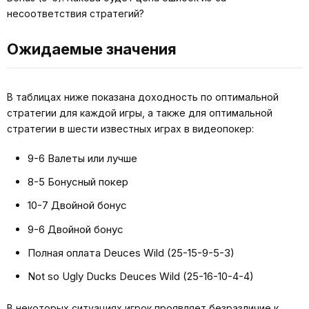
несоответствия стратегий?
Ожидаемые значения
В таблицах ниже показана доходность по оптимальной
стратегии для каждой игры, а также для оптимальной
стратегии в шести известных играх в видеопокер:
9-6 Валеты или лучше
8-5 Бонусный покер
10-7 Двойной бонус
9-6 Двойной бонус
Полная оплата Deuces Wild (25-15-9-5-3)
Not so Ugly Ducks Deuces Wild (25-16-10-4-4)
В некоторых ситуациях игрок проявляет безразличие к