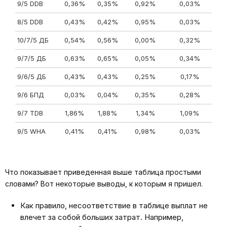
9/5 DDB
0,36%
0,35%
0,92%
0,03%
8/5 DDB
0,43%
0,42%
0,95%
0,03%
10/7/5 ДБ
0,54%
0,56%
0,00%
0,32%
9/7/5 ДБ
0,63%
0,65%
0,05%
0,34%
9/6/5 ДБ
0,43%
0,43%
0,25%
0,17%
9/6 БПД
0,03%
0,04%
0,35%
0,28%
9/7 TDB
1,86%
1,88%
1,34%
1,09%
9/5 WHA
0,41%
0,41%
0,98%
0,03%
Что показывает приведенная выше таблица простыми
словами? Вот некоторые выводы, к которым я пришел.
Как правило, несоответствие в таблице выплат не
влечет за собой больших затрат. Например,