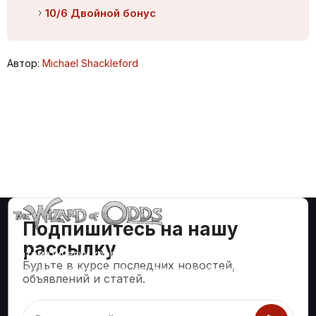
10/6 Двойной бонус
Автор:
Michael Shackleford
Подпишитесь на нашу
рассылку
Математически корректные стратегии и информация
Будьте в курсе последних новостей,
для таких азартных игр, как блэкджек, крэпс, рулетка и
объявлений и статей.
сотни других.