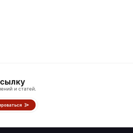
Кат
Коэф
ссылку
Игро
ений и статей.
Инфо
ироваться
Игра
Азар
Спро