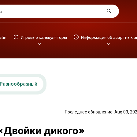
айн
Игровые калькуляторы
Информация об азартных и
Разнообразный
Последнее обновление: Aug 03, 20
 «Двойки дикого»