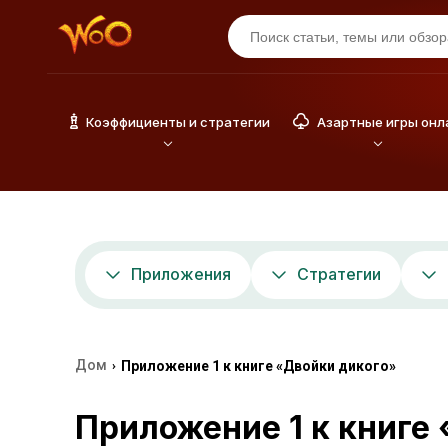
Коэффициенты и стратегии
Азартные игры онл
Приложения
Стратегии
Дом
Приложение 1 к книге «Двойки дикого»
›
Приложение 1 к книге