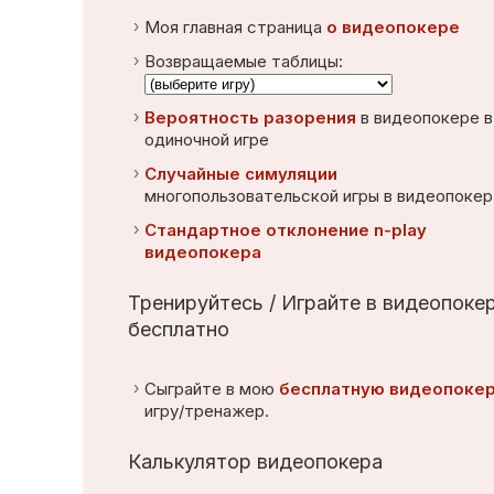
Моя главная страница
о видеопокере
Возвращаемые таблицы:
Вероятность разорения
в видеопокере в
одиночной игре
Случайные симуляции
многопользовательской игры в видеопокер
Стандартное отклонение n-play
видеопокера
Тренируйтесь / Играйте в видеопоке
бесплатно
Сыграйте в мою
бесплатную видеопоке
игру/тренажер.
Калькулятор видеопокера