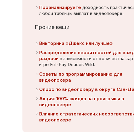
Проанализируйте
доходность практичес
любой таблицы выплат в видеопокере.
Прочие вещи
Викторина «Джекс или лучше»
Распределение вероятностей для каж
раздачи
в зависимости от количества кар
игре Full-Pay Deuces Wild.
Советы по программированию для
видеопокера
Опрос по видеопокеру в округе Сан-Д
Акция: 100% скидка на проигрыши в
видеопокере
Влияние стратегических несоответстви
видеопокере