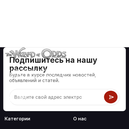
Подпишитесь на нашу
рассылку
Математически корректные стратегии и информация
Будьте в курсе последних новостей,
для таких азартных игр, как блэкджек, крэпс, рулетка и
объявлений и статей.
сотни других.
Категории
О нас