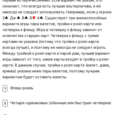
первый из перечисленных. Если вариант не указан, это
означает, что всегда есть лучшая альтернатива, и её
никогда не следует использовать. Например, если у игрока
2
Дж.
В
В
А
Существует три жизнеспособных
варианта игры: пара валетов, тройка к роял-карте или
четверка к флешу. Игра в четверку к флешу зависит от
количества старших карт. Четверка к флешу с тремя
картами не указана (потому что тройка к роял-карте
всегда лучше), и поэтому ее никогда не следует играть.
Между тройкой к роял-карте и парой дам, лучший вариант
игры зависит от того, какие карты входят в тройку к роял-
карте. В данном случае, тройка к роял-карте (валет, дама,
кряква) указана ниже пары валетов, поэтому лучшим
вариантом будет оставить валеты.
Флеш-рояль
Четыре одинаковых (обычные или быстрые четверки)