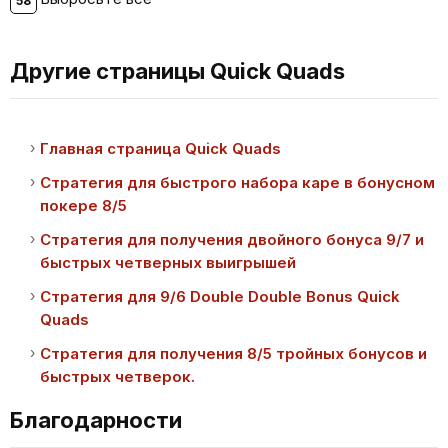
Другие страницы Quick Quads
Главная страница Quick Quads
Стратегия для быстрого набора каре в бонусном
покере 8/5
Стратегия для получения двойного бонуса 9/7 и
быстрых четверных выигрышей
Стратегия для 9/6 Double Double Bonus Quick
Quads
Стратегия для получения 8/5 тройных бонусов и
быстрых четверок.
Благодарности