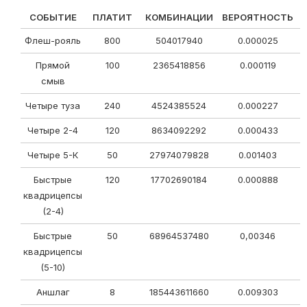
СОБЫТИЕ
ПЛАТИТ
КОМБИНАЦИИ
ВЕРОЯТНОСТЬ
Флеш-рояль
800
504017940
0.000025
Прямой
100
2365418856
0.000119
смыв
Четыре туза
240
4524385524
0.000227
Четыре 2-4
120
8634092292
0.000433
Четыре 5-К
50
27974079828
0.001403
Быстрые
120
17702690184
0.000888
квадрицепсы
(2-4)
Быстрые
50
68964537480
0,00346
квадрицепсы
(5-10)
Аншлаг
8
185443611660
0.009303