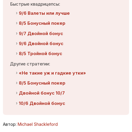
Быстрые квадрицепсы:
9/6 Валеты или лучше
8/5 Бонусный покер
9/7 Двойной бонус
9/6 Двойной бонус
8/5 Тройной бонус
Другие стратегии:
«Не такие уж и гадкие утки»
8/5 Бонусный покер
Двойной бонус 10/7
10/6 Двойной бонус
Автор:
Michael Shackleford