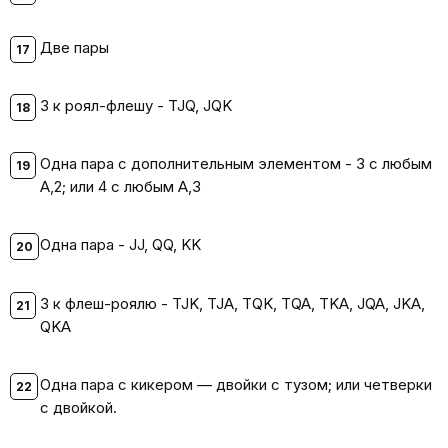
Две пары
3 к роял-флешу - TJQ, JQK
Одна пара с дополнительным элементом - 3 с любым
A,2; или 4 с любым A,3
Одна пара - JJ, QQ, KK
3 к флеш-роялю - TJK, TJA, TQK, TQA, TKA, JQA, JKA,
QKA
Одна пара с кикером — двойки с тузом; или четверки
с двойкой.