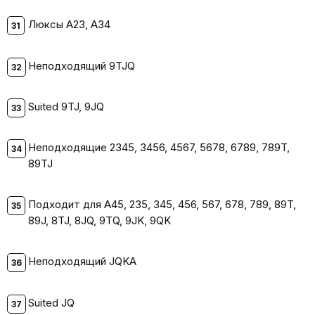
Люксы A23, A34
Неподходящий 9TJQ
Suited 9TJ, 9JQ
Неподходящие 2345, 3456, 4567, 5678, 6789, 789T,
89TJ
Подходит для A45, 235, 345, 456, 567, 678, 789, 89T,
89J, 8TJ, 8JQ, 9TQ, 9JK, 9QK
Неподходящий JQKA
Suited JQ