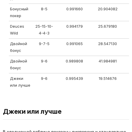
Бонусный
8-5
0.991660
20.904082
2
покер
Deuces
25-15-10-
0.994179
25.679180
3
Wild
4-4-3
Двойной
9-7-5
0.991065
28.547130
3
бонус
Двойной
9-6
0.989808
41.984981
4
бонус
Джеки
9-6
0.995439
19.514676
1
или лучше
Джеки или лучше
В следующей таблице показаны дисперсия и стандартное