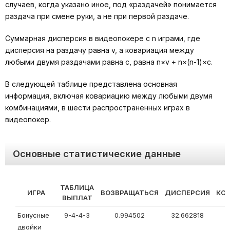
случаев, когда указано иное, под «раздачей» понимается
раздача при смене руки, а не при первой раздаче.
Суммарная дисперсия в видеопокере с n играми, где
дисперсия на раздачу равна v, а ковариация между
любыми двумя раздачами равна c, равна n×v + n×(n-1)×c.
В следующей таблице представлена основная
информация, включая ковариацию между любыми двумя
комбинациями, в шести распространенных играх в
видеопокер.
Основные статистические данные
ТАБЛИЦА
ИГРА
ВОЗВРАЩАТЬСЯ
ДИСПЕРСИЯ
КО
ВЫПЛАТ
Бонусные
9-4-4-3
0.994502
32.662818
3
двойки