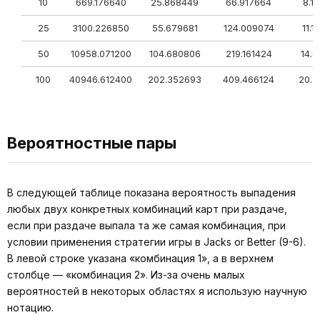
10
669.176640
25.868449
66.917664
8.1
25
3100.226850
55.679681
124.009074
11.
50
10958.071200
104.680806
219.161424
14.
100
40946.612400
202.352693
409.466124
20.2
Вероятностные пары
В следующей таблице показана вероятность выпадения
любых двух конкретных комбинаций карт при раздаче,
если при раздаче выпала та же самая комбинация, при
условии применения стратегии игры в Jacks or Better (9-6).
В левой строке указана «комбинация 1», а в верхнем
столбце — «комбинация 2». Из-за очень малых
вероятностей в некоторых областях я использую научную
нотацию.