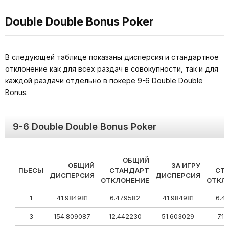
Double Double Bonus Poker
В следующей таблице показаны дисперсия и стандартное
отклонение как для всех раздач в совокупности, так и для
каждой раздачи отдельно в покере 9-6 Double Double
Bonus.
9-6 Double Double Bonus Poker
ОБЩИЙ
ОБЩИЙ
ЗА ИГРУ
ПЬЕСЫ
СТАНДАРТ
СТ
ДИСПЕРСИЯ
ДИСПЕРСИЯ
ОТКЛОНЕНИЕ
ОТКЛ
1
41.984981
6.479582
41.984981
6.4
3
154.809087
12.442230
51.603029
7.1