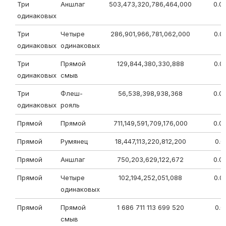
Три
Аншлаг
503,473,320,786,464,000
0.0
одинаковых
Три
Четыре
286,901,966,781,062,000
0.0
одинаковых
одинаковых
Три
Прямой
129,844,380,330,888
0.0
одинаковых
смыв
Три
Флеш-
56,538,398,938,368
0.0
одинаковых
рояль
Прямой
Прямой
711,149,591,709,176,000
0.0
Прямой
Румянец
18,447,113,220,812,200
0.0
Прямой
Аншлаг
750,203,629,122,672
0.0
Прямой
Четыре
102,194,252,051,088
0.0
одинаковых
Прямой
Прямой
1 686 711 113 699 520
0.0
смыв