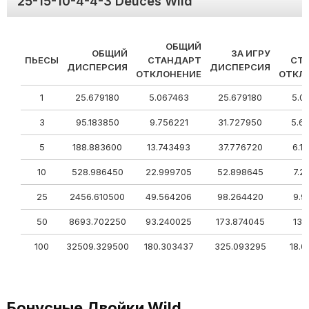
25-15-10-4-4-3 Deuces Wild
ОБЩИЙ
ОБЩИЙ
ЗА ИГРУ
ПЬЕСЫ
СТАНДАРТ
СТ
ДИСПЕРСИЯ
ДИСПЕРСИЯ
ОТКЛОНЕНИЕ
ОТКЛ
1
25.679180
5.067463
25.679180
5.0
3
95.183850
9.756221
31.727950
5.6
5
188.883600
13.743493
37.776720
6.1
10
528.986450
22.999705
52.898645
7.2
25
2456.610500
49.564206
98.264420
9.9
50
8693.702250
93.240025
173.874045
13.
100
32509.329500
180.303437
325.093295
18.0
Бонусные Двойки Wild