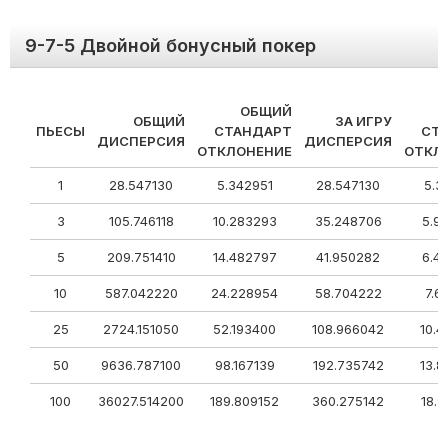
9-7-5 Двойной бонусный покер
ОБЩИЙ
ОБЩИЙ
ЗА ИГРУ
ПЬЕСЫ
СТАНДАРТ
СТ
ДИСПЕРСИЯ
ДИСПЕРСИЯ
ОТКЛОНЕНИЕ
ОТКЛ
1
28.547130
5.342951
28.547130
5.3
3
105.746118
10.283293
35.248706
5.9
5
209.751410
14.482797
41.950282
6.4
10
587.042220
24.228954
58.704222
7.6
25
2724.151050
52.193400
108.966042
10.4
50
9636.787100
98.167139
192.735742
13.8
100
36027.514200
189.809152
360.275142
18.