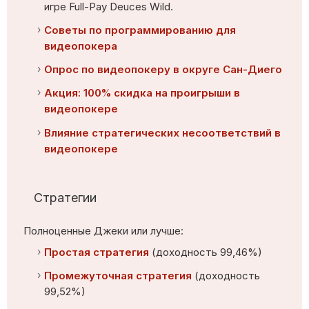
игре Full-Pay Deuces Wild.
Советы по программированию для
видеопокера
Опрос по видеопокеру в округе Сан-Диего
Акция: 100% скидка на проигрыши в
видеопокере
Влияние стратегических несоответствий в
видеопокере
Стратегии
Полноценные Джеки или лучше:
Простая стратегия
(доходность 99,46%)
Промежуточная стратегия
(доходность
99,52%)