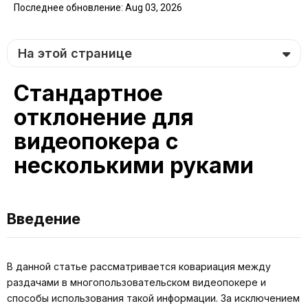
Последнее обновление: Aug 03, 2026
На этой странице
Стандартное
отклонение для
видеопокера с
несколькими руками
Введение
В данной статье рассматривается ковариация между
раздачами в многопользовательском видеопокере и
способы использования такой информации. За исключением