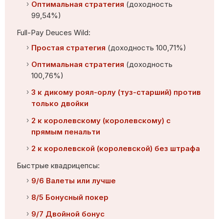
Оптимальная стратегия
(доходность
99,54%)
Full-Pay Deuces Wild:
Простая стратегия
(доходность 100,71%)
Оптимальная стратегия
(доходность
100,76%)
3 к дикому роял-орлу (туз-старший) против
только двойки
2 к королевскому (королевскому) с
прямым пенальти
2 к королевской (королевской) без штрафа
Быстрые квадрицепсы:
9/6 Валеты или лучше
8/5 Бонусный покер
9/7 Двойной бонус