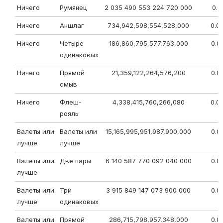
Ничего
Румянец
2 035 490 553 224 720 000
0.0
Ничего
Аншлаг
734,942,598,554,528,000
0.0
Ничего
Четыре
186,860,795,577,763,000
0.0
одинаковых
Ничего
Прямой
21,359,122,264,576,200
0.0
смыв
Ничего
Флеш-
4,338,415,760,266,080
0.0
рояль
Валеты или
Валеты или
15,165,995,951,987,900,000
0.0
лучше
лучше
Валеты или
Две пары
6 140 587 770 092 040 000
0.0
лучше
Валеты или
Три
3 915 849 147 073 900 000
0.0
лучше
одинаковых
Валеты или
Прямой
286,715,798,957,348,000
0.0