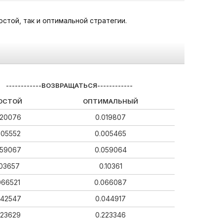
стой, так и оптимальной стратегии.
------------ВОЗВРАЩАТЬСЯ------------
ОСТОЙ
ОПТИМАЛЬНЫЙ
020076
0.019807
005552
0.005465
059067
0.059064
103657
0.10361
066521
0.066087
042547
0.044917
223629
0.223346