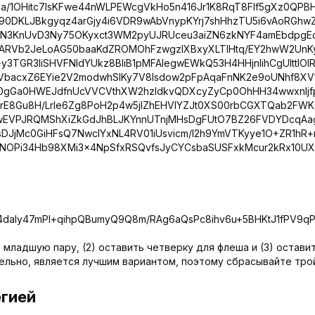
bIEa/1OHitc7lsKFwe44nWLPEWcgVkHo5n416Jr1K8RqT8FIf5gXz0QPB
490DKLJBkgyqz4arGjy4i6VDR9wAbVnypKYrj7shHhzTU5i6vAoRGhw
N3KnUvD3Ny75OKyxct3WM2pyUJRUceu3aiZN6zkNYF4amEbdpgEc
yYARVb2JeLoAG50baaKdZROMOhFzwgzIXBxyXLTIHtq/EY2hwW2Un
3TGR3liSHVFNIdYUkz8BliB1pMFAIegwEWkQ53H4HHjnIihCgUIttlOIR
VbacxZ6EYie2V2modwhSIKy7V8Isdow2pFpAqaFnNK2e9oUNhf8XV
0gGa0HWEJdfnUcVVCVthXW2hzIdkvQDXcyZyCp0OhHH34wwxnljfp
E8Gu8H/LrIe6Zg8PoH2p4w5jlZhEHVIYZJt0XS00rbCGXTQab2FWKO
P9wEVPJRQMShXiZkGdJhBLJKYnnUTnjMHsDgFUtO7BZ26FVDYDcqA
JjMc0GiHFsQ7NwclYxNL4RV01iUsvicm/l2h9YmVTKyye1O+ZR1hR+r
/NOPi34Hb98XMi3x4NpSfxRSQvfsJyCYCsbaSUSFxkMcur2kRx10UX+
4daIy47mPl+qihpQBumyQ9Q8m/RAg6aQsPc8ihv6u+5BHKtJ1fPV9qP
ь младшую пару, (2) оставить четверку для флеша и (3) оста
тельно, является лучшим вариантом, поэтому сбрасывайте тро
егией