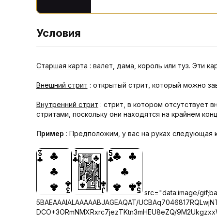
Условия
Старшая карта
: валет, дама, король или туз. Эти 
Внешний стрит
: открытый стрит, который можно заве
Внутренний стрит
: стрит, в котором отсутствует вну
стритами, поскольку они находятся на крайнем конц
Пример
: Предположим, у вас на руках следующая 
src="data:image/gif
5BAEAAAIALAAAAABJAGEAQAT/UCBAq7046817RQLwjNT4l
DCO+3ORmNMXRxrc7jezTKtn3mHEU8eZQ/9M2Ukgzxx