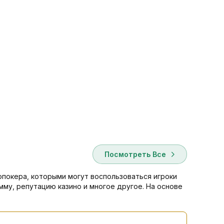
Посмотреть Все
покера, которыми могут воспользоваться игроки
мму, репутацию казино и многое другое. На основе