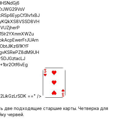
HHSNdGj6
ZrJWG29VsV
RSp6EypCf3lvfxBJ
KyKQkXS8VSSD8VH
VUZjherP
15lr2YXmmXWZu
kAcpEwerFrJUArn
btJIKz6I1KYF
agvKSRePZ8dM9UH
5DJGztacLJ
1br2Otf6vEg
2LikGzLrSDK ==" />
вить две подходящие старшие карты. Четверка для
йку червей.