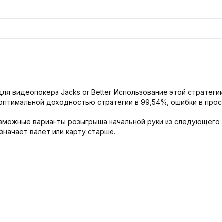
я видеопокера Jacks or Better. Использование этой стратеги
птимальной доходностью стратегии в 99,54%, ошибки в прост
озможные варианты розыгрыша начальной руки из следующего с
значает валет или карту старше.