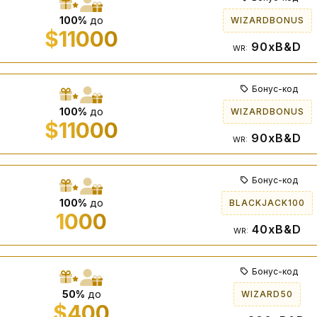
100%
до
WIZARDBONUS
$11000
90xB&D
WR:
Бонус-код
100%
до
WIZARDBONUS
$11000
90xB&D
WR:
Бонус-код
100%
до
BLACKJACK100
1000
40xB&D
WR:
Бонус-код
50%
до
WIZARD50
$400