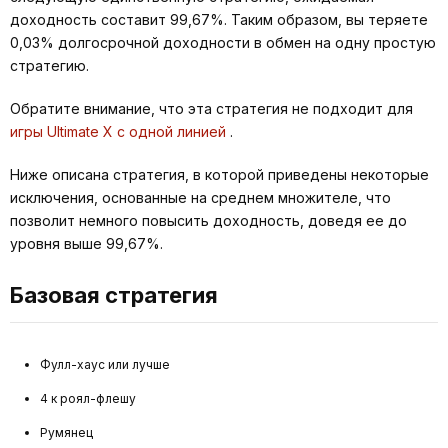
доходность составит 99,67%. Таким образом, вы теряете
0,03% долгосрочной доходности в обмен на одну простую
стратегию.
Обратите внимание, что эта стратегия не подходит для
игры Ultimate X с одной линией
.
Ниже описана стратегия, в которой приведены некоторые
исключения, основанные на среднем множителе, что
позволит немного повысить доходность, доведя ее до
уровня выше 99,67%.
Базовая стратегия
Фулл-хаус или лучше
4 к роял-флешу
Румянец