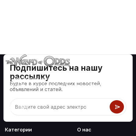
Подпишитесь на нашу
рассылку
Математически корректные стратегии и информация
Будьте в курсе последних новостей,
для таких азартных игр, как блэкджек, крэпс, рулетка и
объявлений и статей.
сотни других.
Категории
О нас