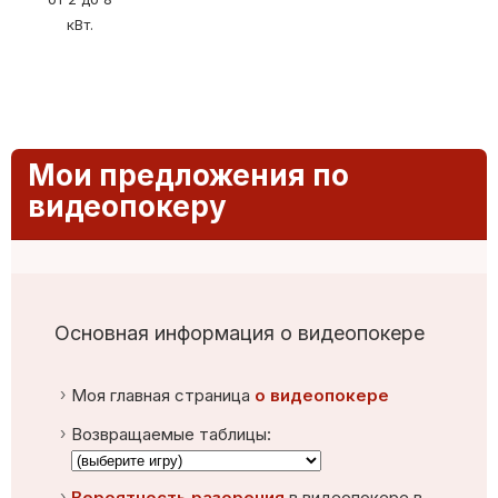
кВт.
Мои предложения по
видеопокеру
Основная информация о видеопокере
Моя главная страница
о видеопокере
Возвращаемые таблицы:
Вероятность разорения
в видеопокере в