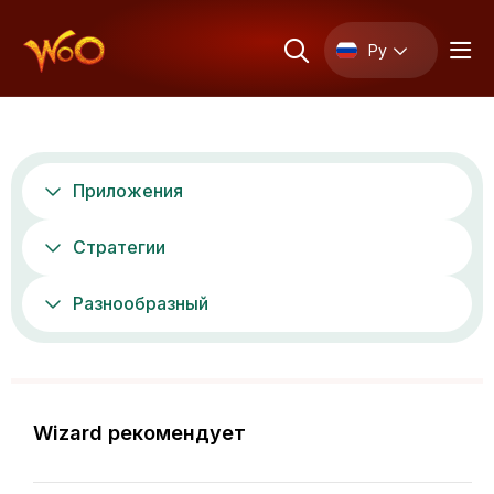
Ру
Приложения
Стратегии
Разнообразный
Wizard рекомендует