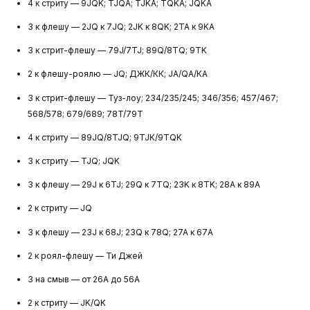
4 к стриту — 9JQK; TJQA; TJKA; TQKA; JQKA
3 к флешу — 2JQ к 7JQ; 2JK к 8QK; 2TA к 9KA
3 к стрит-флешу — 79J/7TJ; 89Q/8TQ; 9TK
2 к флешу-роялю — JQ; ДЖК/КК; JA/QA/КА
3 к стрит-флешу — Туз-лоу; 234/235/245; 346/356; 457/467;
568/578; 679/689; 78T/79T
4 к стриту — 89JQ/8TJQ; 9TJK/9TQK
3 к стриту — TJQ; JQK
3 к флешу — 29J к 6TJ; 29Q к 7TQ; 23K к 8TK; 28A к 89A
2 к стриту — JQ
3 к флешу — 23J к 68J; 23Q к 78Q; 27A к 67A
2 к роял-флешу — Ти Джей
3 на смыв — от 26А до 56А
2 к стриту — JK/QK