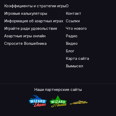
Коэффициенты и стратегии игры
О
Игровые калькуляторы
Контакт
Информация об азартных играх
Ссылки
Играйте ради удовольствия
Что нового
Азартные игры онлайн
Радио
Спросите Волшебника
Видео
Блог
Карта сайта
Вымысел
Наши партнерские сайты