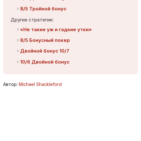
8/5 Тройной бонус
Другие стратегии:
«Не такие уж и гадкие утки»
8/5 Бонусный покер
Двойной бонус 10/7
10/6 Двойной бонус
Автор:
Michael Shackleford