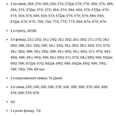
3 на смыв, 26А; 27А; 28А; 29А; 2ТА; 2ТДж; 2ТК; 2ТК; 36А; 37А; 38А;
39А; 3ТА; 3ТДж; 3ТК; 3ТК; 46А; 47А; 48А; 49А; 4ТА; 4ТДж; 4ТК;
4ТК; 56А; 57А; 58А; 59А; 5ТА; 5ТДж; 5ТК; 5ТК; 67А; 68А; 69А;
6ТДж; 6ТК; 6ТК; 78А; 79А; 7ТА; 7ТК; 7ТК; 89А; 8ТА; 8ТК; 9ТА
2 к стриту, JK/QK
3 к флешу, 23J; 23Q; 24J; 24Q; 25J; 25Q; 26J; 26Q; 27J; 27Q; 28J;
28Q; 28K; 29J; 29Q; 29K; 34J; 34Q; 35J; 35Q; 36J; 36Q; 37J; 37Q;
38J; 38Q; 38K; 39J; 39Q; 39K; 45J; 45Q; 46J; 46Q; 47J; 47Q; 48J;
48Q; 48K; 49J; 49Q; 49K; 56J; 56Q; 57J; 57Q; 58J; 58Q; 58К; 59Дж;
59Q; 59К; 67Дж; 67Q; 68Дж; 68Q; 68К; 69Дж; 69Q; 69К; 78Q;
78К; 79Q; 79К; 89 тыс.
2 к королевской семье, Ти Джей
3 в смыв, 23K; 24K; 25K; 26K; 27K; 34K; 35K; 36K; 37K; 45K; 46K;
47K; 56K; 57K; 67K
туз
2 к роял флешу, TQ