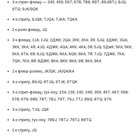
3 к стрит-флешу — 345; 456; 567; 678; 789; 89T; 89J/8TJ; 8JQ;
9TQ; 9JK/9QK
4 к стриту, 9JQK; TJQA; TJKA; TQKA
2 к роял флешу, JQ
3 к флешу, 2JA; 2JQ; 2ДЖК; 2QA; 2КК; 2КА; 3Я; 3JQ; 3ДЖК; 3QA;
3КК; 3КА; 4Я; 4JQ; 4ДЖК; 4QA; 4КК; 4КА; 5Я; 5JQ; 5ДжК; 5КА; 5КК;
5КА; 6ТА; 6Я; 6JQ; 6ДЖК; 6КА; 6QK; 6КА; 7Я; 7JQ; 7ДЖК; 7КА;
7QK; 7КА; 8Я; 8ДЖК; 8КА; 8КК; 8КА; 9Я; 9КА; 9КА
2 к флеш-роялю, JK/QK; JA/QA/КА
4 к стриту, 89JQ; 8TJQ; 9TJK; 9TQK
3 к стрит-флешу, туз-лоу; 234; 235; 245; 346; 356; 457; 467; 568;
578; 679; 689; 78T; 78J; 79T; 79J; 7TJ; 89Q; 8TQ; 9TK
3 к стриту, TJQ; JQK
4 к стриту, туз-лоу; 789J; 78TJ; 79TJ; 89TQ
2 к стриту, JQ