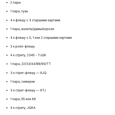
2 пары
1 пара, тузы
4 к флешу с 3 старшими картами
1 пара, валеты/дамы/короли
4 к флешу с 0, 1 или 2 старшими картами
3 к роял-флешу
4 к стриту, 2345 - TJQK
1 пара, 22/33/44/88/99/TT
3 к стрит-флешу — 9JQ
1 пара, семерки
3 к стрит-флешу — 9TJ
1 пара, 55 или 66
4 к стриту, JQKA