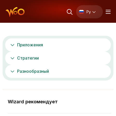
Ру
Приложения
Стратегии
Разнообразный
Wizard рекомендует