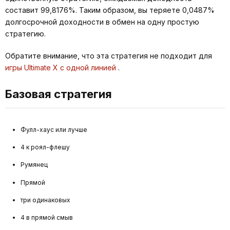
составит 99,8176%. Таким образом, вы теряете 0,0487%
долгосрочной доходности в обмен на одну простую
стратегию.
Обратите внимание, что эта стратегия не подходит для
игры Ultimate X с одной линией
.
Базовая стратегия
Фулл-хаус или лучше
4 к роял-флешу
Румянец
Прямой
три одинаковых
4 в прямой смыв